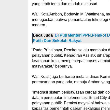
yang lebih tertib dan mudah ditelusuri.
Wali Kota Ambon, Bodewin M. Wattimena, me
menegaskan bahwa pemanfaatan teknologi AI
modern.
Baca Juga
Di Puji Menteri PPN,Pemkot 
Putih Dan Sekolah Rakyat
“Pada Prinsipnya, Pemkot selalu membuka di
pelayanan publik. Kehadiran AssistX dihar
keamanan kota, mempercepat proses administr
masyarakat,” bebernya.
Wali Kota, juga berharap melalui dinas Komin
perencanaan yang ada, menuju Ambon yang l
“Integrasi sistem pengawasan cerdas dan doc
dalam percepatan implementasi Smart City d
pelayanan publik. Pemkot meyakini bahwa 
kapasitas pemerintah daerah sekaligus men