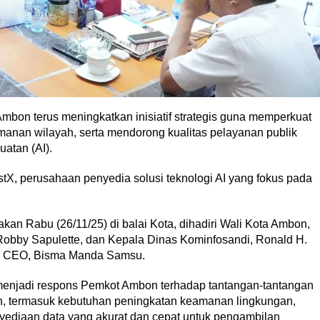
mbon terus meningkatkan inisiatif strategis guna memperkuat
manan wilayah, serta mendorong kualitas pelayanan publik
atan (AI).
istX, perusahaan penyedia solusi teknologi AI yang fokus pada
an Rabu (26/11/25) di balai Kota, dihadiri Wali Kota Ambon,
 Robby Sapulette, dan Kepala Dinas Kominfosandi, Ronald H.
dir CEO, Bisma Manda Samsu.
 menjadi respons Pemkot Ambon terhadap tantangan-tantangan
n, termasuk kebutuhan peningkatan keamanan lingkungan,
nyediaan data yang akurat dan cepat untuk pengambilan