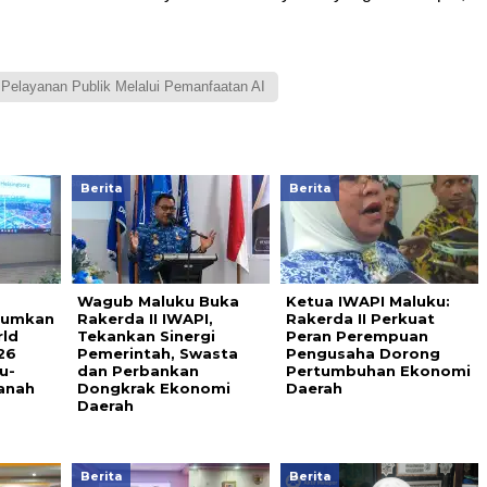
 Pelayanan Publik Melalui Pemanfaatan AI
Berita
Berita
Wagub Maluku Buka
Ketua IWAPI Maluku:
arumkan
Rakerda II IWAPI,
Rakerda II Perkuat
rld
Tekankan Sinergi
Peran Perempuan
26
Pemerintah, Swasta
Pengusaha Dorong
u-
dan Perbankan
Pertumbuhan Ekonomi
anah
Dongkrak Ekonomi
Daerah
Daerah
Berita
Berita