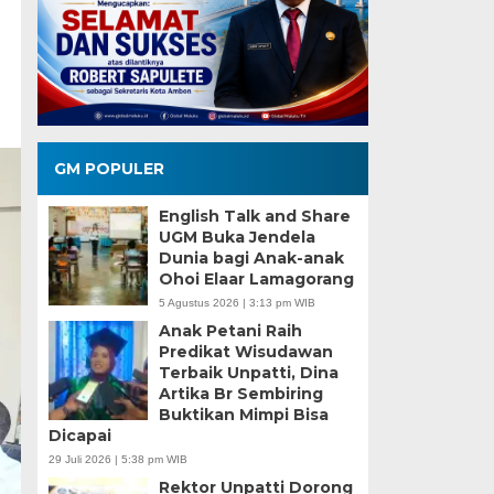
GM POPULER
English Talk and Share
UGM Buka Jendela
Dunia bagi Anak-anak
Ohoi Elaar Lamagorang
5 Agustus 2026 | 3:13 pm WIB
Anak Petani Raih
Predikat Wisudawan
Terbaik Unpatti, Dina
Artika Br Sembiring
Buktikan Mimpi Bisa
Dicapai
29 Juli 2026 | 5:38 pm WIB
Rektor Unpatti Dorong