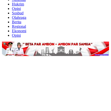
Hukrim
Opini
Sosbud
Olahraga
Berita
Regional
Ekonomi
Opini