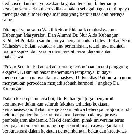
dedikasi dalam menyukseskan kegiatan tersebut. Ia berharap
kegiatan serupa dapat terus dilaksanakan sebagai bagian dari upaya
menciptakan sumber daya manusia yang berkualitas dan berdaya
saing.
Ditempat yang sama Wakil Rektor Bidang Kemahasiswaan,
Hubungan Masyarakat, Dan Alumni Dr. Nur Aida Kubangun,
S.Pd., M.Pd dalam sambutannya menyampaikan bahwa Pekan Seni
Mahasiswa bukan sekadar ajang perlombaan, tetapi juga menjadi
ruang ekspresi dan sarana mempererat persaudaraan antar
mahasiswa.
“Pekan Seni ini bukan sekadar ruang perlombaan, tetapi panggung
ekspresi. Di sinilah bakat menemukan tempatnya, budaya
menemukan suaranya, dan mahasiswa Universitas Pattimura mampu
menyatukan perbedaan menjadi sebuah harmoni,” ungkap Dr.
Kubangun.
Dalam kesempatan tersebut, Dr. Kubangun juga menyoroti
pentingnya dukungan seluruh fakultas terhadap kegiatan
kemahasiswaan. Beliau menjelaskan bahwa beberapa program studi
belum dapat terlibat secara maksimal karena padatnya proses
pembelajaran akademik. Meski demikian, pihak universitas terus
berupaya memberikan ruang bagi seluruh mahasiswa agar dapat
berpartisipasi dalam kegiatan pengembangan bakat dan kreativitas.