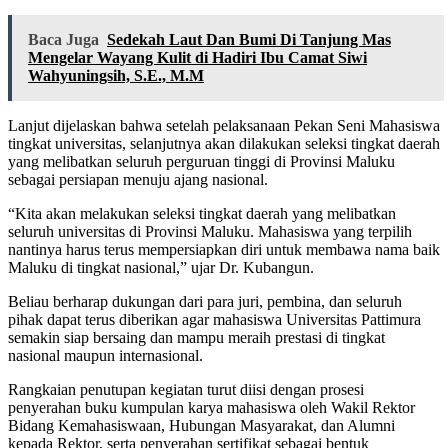
Baca Juga
Sedekah Laut Dan Bumi Di Tanjung Mas
Mengelar Wayang Kulit di Hadiri Ibu Camat Siwi
Wahyuningsih, S.E., M.M
Lanjut dijelaskan bahwa setelah pelaksanaan Pekan Seni Mahasiswa
tingkat universitas, selanjutnya akan dilakukan seleksi tingkat daerah
yang melibatkan seluruh perguruan tinggi di Provinsi Maluku
sebagai persiapan menuju ajang nasional.
“Kita akan melakukan seleksi tingkat daerah yang melibatkan
seluruh universitas di Provinsi Maluku. Mahasiswa yang terpilih
nantinya harus terus mempersiapkan diri untuk membawa nama baik
Maluku di tingkat nasional,” ujar Dr. Kubangun.
Beliau berharap dukungan dari para juri, pembina, dan seluruh
pihak dapat terus diberikan agar mahasiswa Universitas Pattimura
semakin siap bersaing dan mampu meraih prestasi di tingkat
nasional maupun internasional.
Rangkaian penutupan kegiatan turut diisi dengan prosesi
penyerahan buku kumpulan karya mahasiswa oleh Wakil Rektor
Bidang Kemahasiswaan, Hubungan Masyarakat, dan Alumni
kepada Rektor, serta penyerahan sertifikat sebagai bentuk