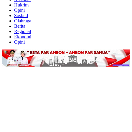
Hukrim
Opini
Sosbud
Olahraga
Berita
Regional
Ekonomi
Opini