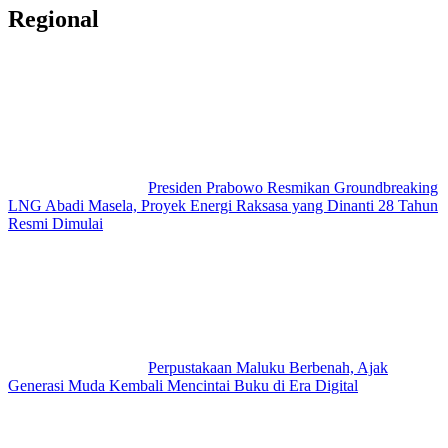
Regional
Presiden Prabowo Resmikan Groundbreaking
LNG Abadi Masela, Proyek Energi Raksasa yang Dinanti 28 Tahun
Resmi Dimulai
Perpustakaan Maluku Berbenah, Ajak
Generasi Muda Kembali Mencintai Buku di Era Digital