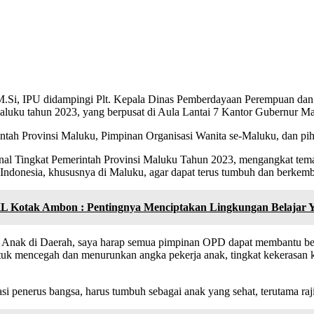
, M.Si, IPU didampingi Plt. Kepala Dinas Pemberdayaan Perempuan dan
luku tahun 2023, yang berpusat di Aula Lantai 7 Kantor Gubernur Ma
tah Provinsi Maluku, Pimpinan Organisasi Wanita se-Maluku, dan pihak
al Tingkat Pemerintah Provinsi Maluku Tahun 2023, mengangkat tema 
Indonesia, khususnya di Maluku, agar dapat terus tumbuh dan berkemb
KL Kotak Ambon : Pentingnya Menciptakan Lingkungan Belajar 
k Anak di Daerah, saya harap semua pimpinan OPD dapat membantu ber
uk mencegah dan menurunkan angka pekerja anak, tingkat kekerasan ke
 penerus bangsa, harus tumbuh sebagai anak yang sehat, terutama rajin