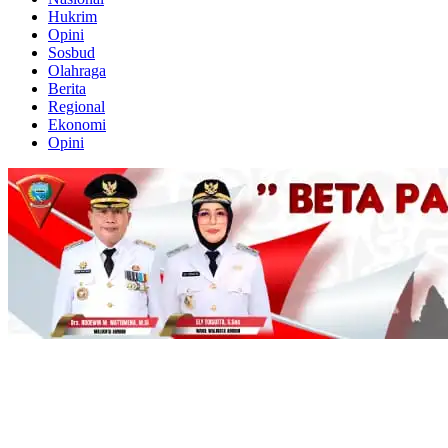
Hukrim
Opini
Sosbud
Olahraga
Berita
Regional
Ekonomi
Opini