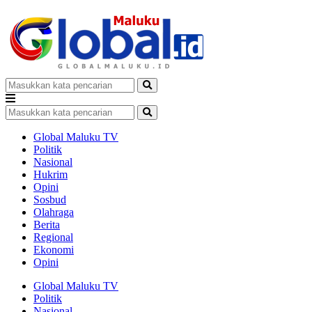
Global Maluku TV
Politik
Nasional
Hukrim
Opini
Sosbud
Olahraga
Berita
Regional
Ekonomi
Opini
Global Maluku TV
Politik
Nasional