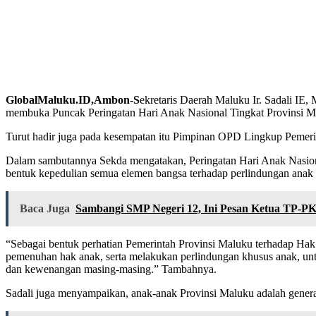
GlobalMaluku.ID,Ambon-S
ekretaris Daerah Maluku Ir. Sadali IE
membuka Puncak Peringatan Hari Anak Nasional Tingkat Provinsi Ma
Turut hadir juga pada kesempatan itu Pimpinan OPD Lingkup Pemerin
Dalam sambutannya Sekda mengatakan, Peringatan Hari Anak Nasion
bentuk kepedulian semua elemen bangsa terhadap perlindungan anak 
Baca Juga
Sambangi SMP Negeri 12, Ini Pesan Ketua TP-P
“Sebagai bentuk perhatian Pemerintah Provinsi Maluku terhadap Ha
pemenuhan hak anak, serta melakukan perlindungan khusus anak, unt
dan kewenangan masing-masing.” Tambahnya.
Sadali juga menyampaikan, anak-anak Provinsi Maluku adalah generasi