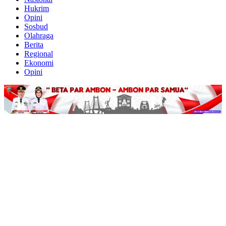
Hukrim
Opini
Sosbud
Olahraga
Berita
Regional
Ekonomi
Opini