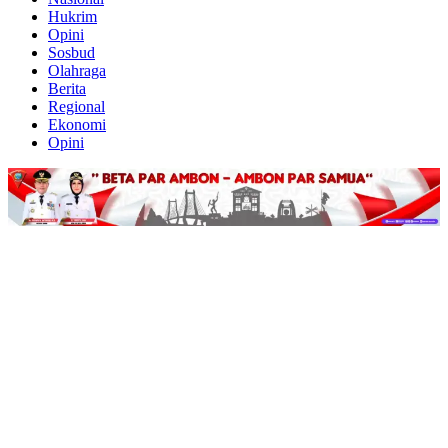
Hukrim
Opini
Sosbud
Olahraga
Berita
Regional
Ekonomi
Opini