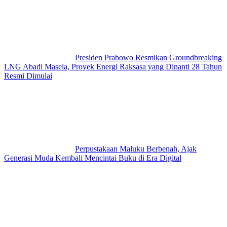
Presiden Prabowo Resmikan Groundbreaking
LNG Abadi Masela, Proyek Energi Raksasa yang Dinanti 28 Tahun
Resmi Dimulai
Perpustakaan Maluku Berbenah, Ajak
Generasi Muda Kembali Mencintai Buku di Era Digital