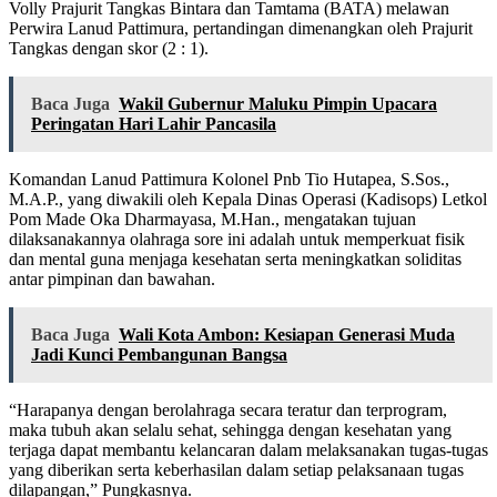
Volly Prajurit Tangkas Bintara dan Tamtama (BATA) melawan
Perwira Lanud Pattimura, pertandingan dimenangkan oleh Prajurit
Tangkas dengan skor (2 : 1).
Baca Juga
Wakil Gubernur Maluku Pimpin Upacara
Peringatan Hari Lahir Pancasila
Komandan Lanud Pattimura Kolonel Pnb Tio Hutapea, S.Sos.,
M.A.P., yang diwakili oleh Kepala Dinas Operasi (Kadisops) Letkol
Pom Made Oka Dharmayasa, M.Han., mengatakan tujuan
dilaksanakannya olahraga sore ini adalah untuk memperkuat fisik
dan mental guna menjaga kesehatan serta meningkatkan soliditas
antar pimpinan dan bawahan.
Baca Juga
Wali Kota Ambon: Kesiapan Generasi Muda
Jadi Kunci Pembangunan Bangsa
“Harapanya dengan berolahraga secara teratur dan terprogram,
maka tubuh akan selalu sehat, sehingga dengan kesehatan yang
terjaga dapat membantu kelancaran dalam melaksanakan tugas-tugas
yang diberikan serta keberhasilan dalam setiap pelaksanaan tugas
dilapangan,” Pungkasnya.