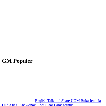
GM Populer
English Talk and Share UGM Buka Jendela
Dunia bagi Anak-anak Ohoi Elaar Lamagorang