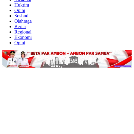
Hukrim
Opini
Sosbud
Olahraga
Berita
Regional
Ekonomi
Opini