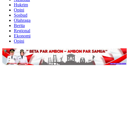
Hukrim
Opini
Sosbud
Olahraga
Berita
Regional
Ekonomi
Opini