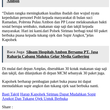
Ambon
“Dalam rangka meningkatkan kualitas ibadah dan wujud nyata
kepedulian personel Polri kepada masyarakat di bulan suci
Ramadan, Polresta Pulau Ambon dan PP Lease melaksanakan bakti
sosial berupa sembako, makanan siap saji dan takjil kepada
masyarakat. Hari ini kami.dari Polsek Sirimau berbagi total 60 paket
berbuka puasa kepada tukang ojek dan Supir Angkot,”jelas
Kapolsek
Baca Juga
Siloam Hospitals Ambon Bersama PT. Jasa
Raharja Cabang Maluku Gelar Media Gathering
Di mulai dari depan Amplas, diserahkan 30 kotak makanan siap saji
dan takjil, dan dilanjutkan di depan MCM sebanyak 30 paket juga.
Kapolsek berharap pembagian paket buka puasa ini dapat
memudahkan supir angkot dan tukang ojek saat berbuka nanti.
Bagi Takjil
Harap Kapolsek Sirimau Dapat Mudahkan Sopir
Angkot Dan Tukang Ojek Untuk Berbuka
Share :