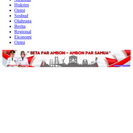
Hukrim
Opini
Sosbud
Olahraga
Berita
Regional
Ekonomi
Opini