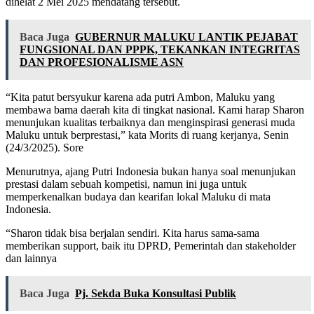
dihelat 2 Mei 2025 mendatang tersebut.
Baca Juga
GUBERNUR MALUKU LANTIK PEJABAT
FUNGSIONAL DAN PPPK, TEKANKAN INTEGRITAS
DAN PROFESIONALISME ASN
“Kita patut bersyukur karena ada putri Ambon, Maluku yang
membawa bama daerah kita di tingkat nasional. Kami harap Sharon
menunjukan kualitas terbaiknya dan menginspirasi generasi muda
Maluku untuk berprestasi,” kata Morits di ruang kerjanya, Senin
(24/3/2025). Sore
Menurutnya, ajang Putri Indonesia bukan hanya soal menunjukan
prestasi dalam sebuah kompetisi, namun ini juga untuk
memperkenalkan budaya dan kearifan lokal Maluku di mata
Indonesia.
“Sharon tidak bisa berjalan sendiri. Kita harus sama-sama
memberikan support, baik itu DPRD, Pemerintah dan stakeholder
dan lainnya
Baca Juga
Pj. Sekda Buka Konsultasi Publik