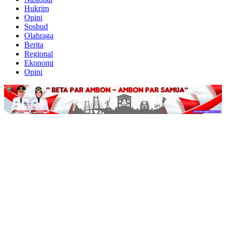
Hukrim
Opini
Sosbud
Olahraga
Berita
Regional
Ekonomi
Opini