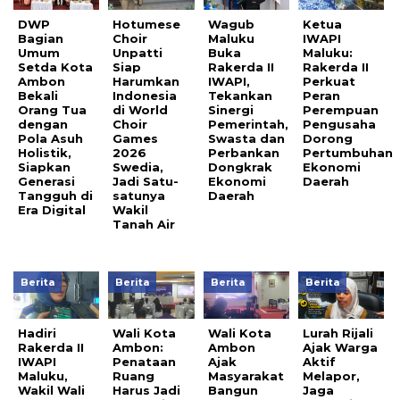
DWP
Hotumese
Wagub
Ketua
Bagian
Choir
Maluku
IWAPI
Umum
Unpatti
Buka
Maluku:
Setda Kota
Siap
Rakerda II
Rakerda II
Ambon
Harumkan
IWAPI,
Perkuat
Bekali
Indonesia
Tekankan
Peran
Orang Tua
di World
Sinergi
Perempuan
dengan
Choir
Pemerintah,
Pengusaha
Pola Asuh
Games
Swasta dan
Dorong
Holistik,
2026
Perbankan
Pertumbuhan
Siapkan
Swedia,
Dongkrak
Ekonomi
Generasi
Jadi Satu-
Ekonomi
Daerah
Tangguh di
satunya
Daerah
Era Digital
Wakil
Tanah Air
Berita
Berita
Berita
Berita
Hadiri
Wali Kota
Wali Kota
Lurah Rijali
Rakerda II
Ambon:
Ambon
Ajak Warga
IWAPI
Penataan
Ajak
Aktif
Maluku,
Ruang
Masyarakat
Melapor,
Wakil Wali
Harus Jadi
Bangun
Jaga