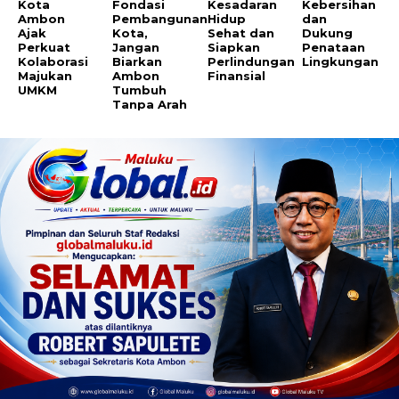
Kota
Fondasi
Kesadaran
Kebersihan
Ambon
Pembangunan
Hidup
dan
Ajak
Kota,
Sehat dan
Dukung
Perkuat
Jangan
Siapkan
Penataan
Kolaborasi
Biarkan
Perlindungan
Lingkungan
Majukan
Ambon
Finansial
UMKM
Tumbuh
Tanpa Arah