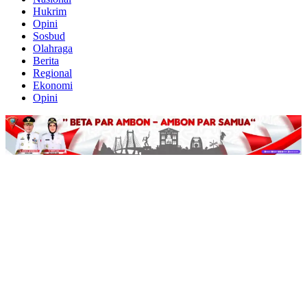
Hukrim
Opini
Sosbud
Olahraga
Berita
Regional
Ekonomi
Opini