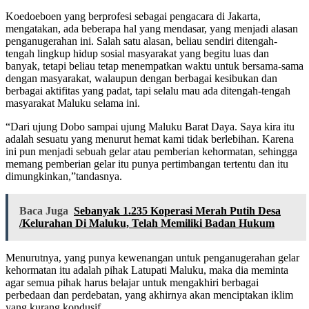
Koedoeboen yang berprofesi sebagai pengacara di Jakarta,
mengatakan, ada beberapa hal yang mendasar, yang menjadi alasan
penganugerahan ini. Salah satu alasan, beliau sendiri ditengah-
tengah lingkup hidup sosial masyarakat yang begitu luas dan
banyak, tetapi beliau tetap menempatkan waktu untuk bersama-sama
dengan masyarakat, walaupun dengan berbagai kesibukan dan
berbagai aktifitas yang padat, tapi selalu mau ada ditengah-tengah
masyarakat Maluku selama ini.
“Dari ujung Dobo sampai ujung Maluku Barat Daya. Saya kira itu
adalah sesuatu yang menurut hemat kami tidak berlebihan. Karena
ini pun menjadi sebuah gelar atau pemberian kehormatan, sehingga
memang pemberian gelar itu punya pertimbangan tertentu dan itu
dimungkinkan,”tandasnya.
Baca Juga
Sebanyak 1.235 Koperasi Merah Putih Desa
/Kelurahan Di Maluku, Telah Memiliki Badan Hukum
Menurutnya, yang punya kewenangan untuk penganugerahan gelar
kehormatan itu adalah pihak Latupati Maluku, maka dia meminta
agar semua pihak harus belajar untuk mengakhiri berbagai
perbedaan dan perdebatan, yang akhirnya akan menciptakan iklim
yang kurang kondusif.