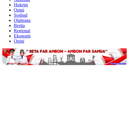
Hukrim
Opini
Sosbud
Olahraga
Berita
Regional
Ekonomi
Opini