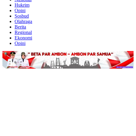
Hukrim
Opini
Sosbud
Olahraga
Berita
Regional
Ekonomi
Opini