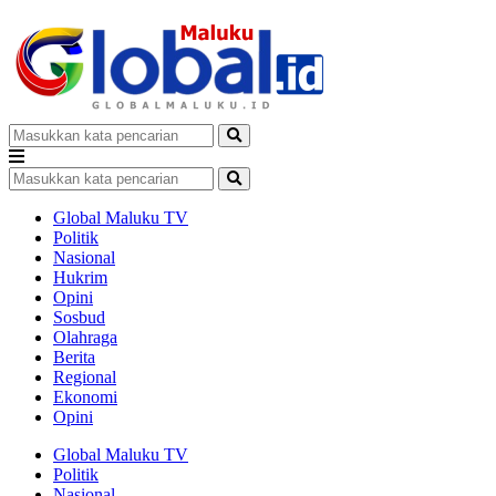
Global Maluku TV
Politik
Nasional
Hukrim
Opini
Sosbud
Olahraga
Berita
Regional
Ekonomi
Opini
Global Maluku TV
Politik
Nasional