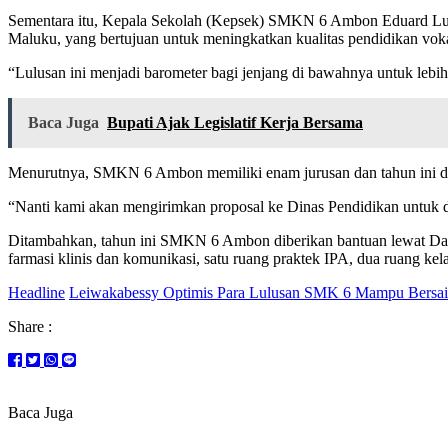
Sementara itu, Kepala Sekolah (Kepsek) SMKN 6 Ambon Eduard Lut
Maluku, yang bertujuan untuk meningkatkan kualitas pendidikan vokas
“Lulusan ini menjadi barometer bagi jenjang di bawahnya untuk lebi
Baca Juga
Bupati Ajak Legislatif Kerja Bersama
Menurutnya, SMKN 6 Ambon memiliki enam jurusan dan tahun ini dir
“Nanti kami akan mengirimkan proposal ke Dinas Pendidikan untuk dit
Ditambahkan, tahun ini SMKN 6 Ambon diberikan bantuan lewat Dana 
farmasi klinis dan komunikasi, satu ruang praktek IPA, dua ruang kela
Headline
Leiwakabessy Optimis Para Lulusan SMK 6 Mampu Bersain
Share :
Baca Juga