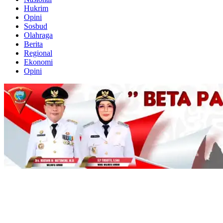
Hukrim
Opini
Sosbud
Olahraga
Berita
Regional
Ekonomi
Opini