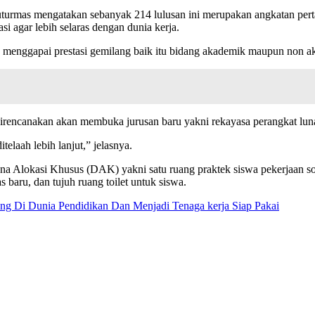
urmas mengatakan sebanyak 214 lulusan ini merupakan angkatan per
i agar lebih selaras dengan dunia kerja.
h menggapai prestasi gemilang baik itu bidang akademik maupun non a
encanakan akan membuka jurusan baru yakni rekayasa perangkat lunak
elaah lebih lanjut,” jelasnya.
Alokasi Khusus (DAK) yakni satu ruang praktek siswa pekerjaan sosia
s baru, dan tujuh ruang toilet untuk siswa.
g Di Dunia Pendidikan Dan Menjadi Tenaga kerja Siap Pakai