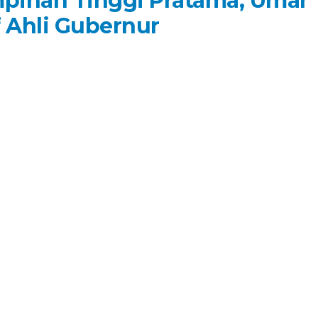
mpinan Tinggi Pratama, Umar
f Ahli Gubernur