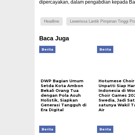
dipercayakan, dalam pengabdian kepada Ban
Headline
Lewerissa Lantik Pimpinan Tinggi Pr
Baca Juga
Berita
Berita
DWP Bagian Umum
Hotumese Choir
Setda Kota Ambon
Unpatti Siap H
Bekali Orang Tua
Indonesia di Wo
dengan Pola Asuh
Choir Games 20
Holistik, Siapkan
Swedia, Jadi Sat
Generasi Tangguh di
satunya Wakil T
Era Digital
Air
Berita
Berita