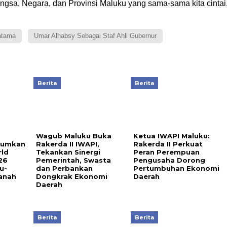
gsa, Negara, dan Provinsi Maluku yang sama-sama kita cintai
atama
Umar Alhabsy Sebagai Staf Ahli Gubernur
Berita
Berita
Wagub Maluku Buka
Ketua IWAPI Maluku:
arumkan
Rakerda II IWAPI,
Rakerda II Perkuat
rld
Tekankan Sinergi
Peran Perempuan
26
Pemerintah, Swasta
Pengusaha Dorong
u-
dan Perbankan
Pertumbuhan Ekonomi
anah
Dongkrak Ekonomi
Daerah
Daerah
Berita
Berita