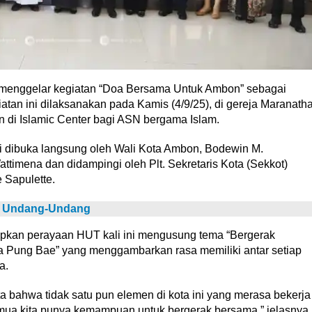
menggelar kegiatan “Doa Bersama Untuk Ambon” sebagai
tan ini dilaksanakan pada Kamis (4/9/25), di gereja Maranath
n di Islamic Center bagi ASN bergama Islam.
i dibuka langsung oleh Wali Kota Ambon, Bodewin M.
timena dan didampingi oleh Plt. Sekretaris Kota (Sekkot)
 Sapulette.
i Undang-Undang
kan perayaan HUT kali ini mengusung tema “Bergerak
 Pung Bae” yang menggambarkan rasa memiliki antar setiap
a.
bahwa tidak satu pun elemen di kota ini yang merasa bekerja
semua kita punya kemampuan untuk bergerak bersama,” jelasnya.