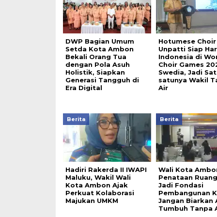
DWP Bagian Umum
Hotumese Choir
Setda Kota Ambon
Unpatti Siap H
Bekali Orang Tua
Indonesia di Wo
dengan Pola Asuh
Choir Games 20
Holistik, Siapkan
Swedia, Jadi Sat
Generasi Tangguh di
satunya Wakil T
Era Digital
Air
Berita
Berita
Hadiri Rakerda II IWAPI
Wali Kota Ambo
Maluku, Wakil Wali
Penataan Ruang
Kota Ambon Ajak
Jadi Fondasi
Perkuat Kolaborasi
Pembangunan K
Majukan UMKM
Jangan Biarkan
Tumbuh Tanpa 