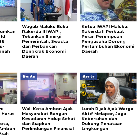
Wagub Maluku Buka
Ketua IWAPI Maluku:
arumkan
Rakerda II IWAPI,
Rakerda II Perkuat
rld
Tekankan Sinergi
Peran Perempuan
26
Pemerintah, Swasta
Pengusaha Dorong
u-
dan Perbankan
Pertumbuhan Ekonomi
anah
Dongkrak Ekonomi
Daerah
Daerah
Berita
Berita
n:
Wali Kota Ambon Ajak
Lurah Rijali Ajak Warga
 Harus
Masyarakat Bangun
Aktif Melapor, Jaga
Kesadaran Hidup Sehat
Kebersihan dan
ota,
dan Siapkan
Dukung Penataan
 Ambon
Perlindungan Finansial
Lingkungan
Arah