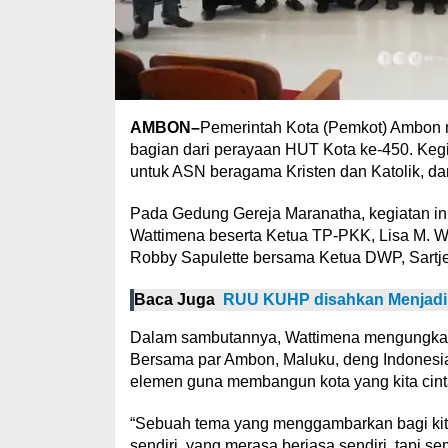
AMBON–
Pemerintah Kota (Pemkot) Ambon 
bagian dari perayaan HUT Kota ke-450. Kegia
untuk ASN beragama Kristen dan Katolik, da
Pada Gedung Gereja Maranatha, kegiatan in
Wattimena beserta Ketua TP-PKK, Lisa M. Wat
Robby Sapulette bersama Ketua DWP, Sartje
Baca Juga
RUU KUHP disahkan Menjad
Dalam sambutannya, Wattimena mengungkap
Bersama par Ambon, Maluku, deng Indonesia
elemen guna membangun kota yang kita cint
“Sebuah tema yang menggambarkan bagi kita 
sendiri, yang merasa berjasa sendiri, tapi 