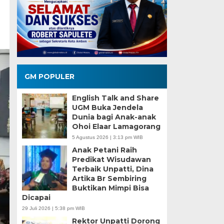
GM POPULER
English Talk and Share
UGM Buka Jendela
Dunia bagi Anak-anak
Ohoi Elaar Lamagorang
5 Agustus 2026 | 3:13 pm WIB
Anak Petani Raih
Predikat Wisudawan
Terbaik Unpatti, Dina
Artika Br Sembiring
Buktikan Mimpi Bisa
Dicapai
29 Juli 2026 | 5:38 pm WIB
Rektor Unpatti Dorong