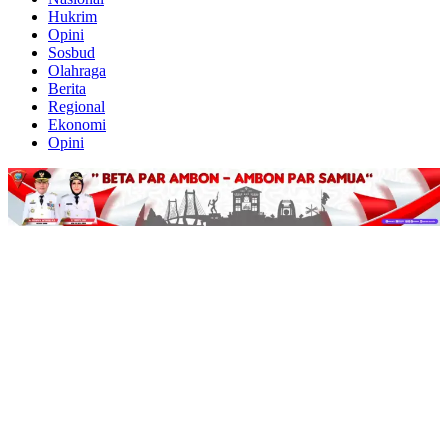
Hukrim
Opini
Sosbud
Olahraga
Berita
Regional
Ekonomi
Opini