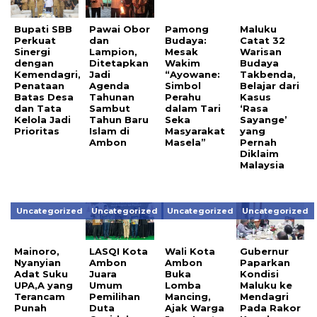
Bupati SBB
Pawai Obor
Pamong
Maluku
Perkuat
dan
Budaya:
Catat 32
Sinergi
Lampion,
Mesak
Warisan
dengan
Ditetapkan
Wakim
Budaya
Kemendagri,
Jadi
“Ayowane:
Takbenda,
Penataan
Agenda
Simbol
Belajar dari
Batas Desa
Tahunan
Perahu
Kasus
dan Tata
Sambut
dalam Tari
‘Rasa
Kelola Jadi
Tahun Baru
Seka
Sayange’
Prioritas
Islam di
Masyarakat
yang
Ambon
Masela”
Pernah
Diklaim
Malaysia
Uncategorized
Uncategorized
Uncategorized
Uncategorized
Mainoro,
LASQI Kota
Wali Kota
Gubernur
Nyanyian
Ambon
Ambon
Paparkan
Adat Suku
Juara
Buka
Kondisi
UPA,A yang
Umum
Lomba
Maluku ke
Terancam
Pemilihan
Mancing,
Mendagri
Punah
Duta
Ajak Warga
Pada Rakor