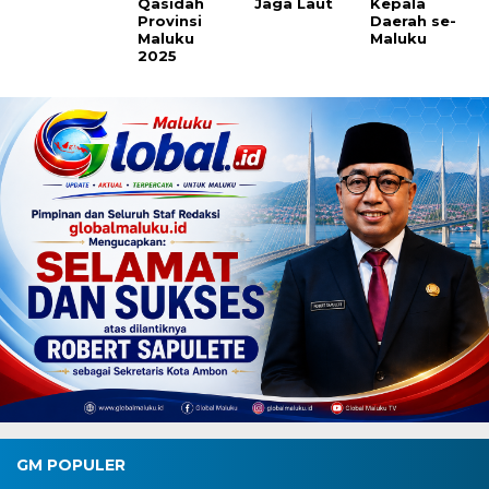
Qasidah
Jaga Laut
Kepala
Provinsi
Daerah se-
Maluku
Maluku
2025
GM POPULER