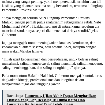
makna yang sangat penting, yakni mempererat silaturrahim atau tali
kasih sayang di antara sesama orang bersaudara, terutama di lingkup
Pemerintah Provinsi Maluku.
“Saya mengajak seluruh ASN Lingkup Pemerintah Provinsi
Maluku, jangan pernah putus silaturrahim sebagaimana sabda Nabi
Muhammad SAW : Tidaklah seorang di antara kamu, sebelum dia
mencintai saudaranya, seperti dia mencintai dirinya sendiri,” jelas
Gubernur.
Ia juga mengajak untuk meningkatkan kualitas, kerukunan, dan
kedamaian di antara sesama, baik sesama ASN, maupun dengan
masyarakat Maluku lainnya.
“Inilah spirit kebersamaan dan persaudaraan, untuk belajar saling
memahami, saling mempercayai, saling mencintai, saling menopang,
saling membanggakan, dan saling menghidupi,” ujarnya.
Pada momentum Halal bi Halal ini, Gubernur mengajak untuk terus
tingkatkan kinerja, profesionalisme dan integritas dalam
menjalankan tugas dan tanggung jawab.
Baca Juga
Luturmas, Ujian Akhir Dapat Menghasilkan
Lulusan Yang Siap Bersaing Di Dunia Kerja Dan
Lanjutkan Ke Jenjang Yang Lebih Tinggi