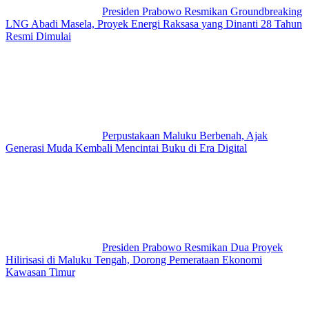
Presiden Prabowo Resmikan Groundbreaking
LNG Abadi Masela, Proyek Energi Raksasa yang Dinanti 28 Tahun
Resmi Dimulai
Perpustakaan Maluku Berbenah, Ajak
Generasi Muda Kembali Mencintai Buku di Era Digital
Presiden Prabowo Resmikan Dua Proyek
Hilirisasi di Maluku Tengah, Dorong Pemerataan Ekonomi
Kawasan Timur