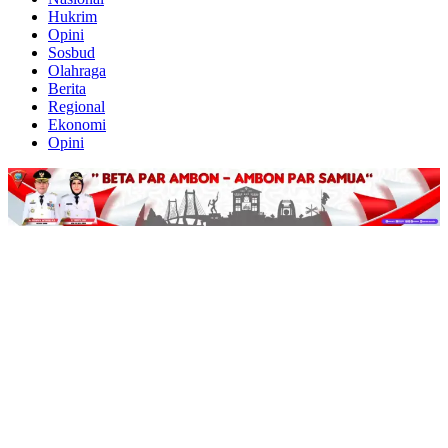
Hukrim
Opini
Sosbud
Olahraga
Berita
Regional
Ekonomi
Opini