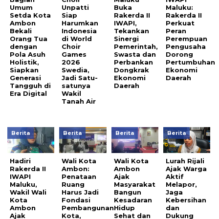
Umum
Unpatti
Buka
Maluku:
Setda Kota
Siap
Rakerda II
Rakerda II
Ambon
Harumkan
IWAPI,
Perkuat
Bekali
Indonesia
Tekankan
Peran
Orang Tua
di World
Sinergi
Perempuan
dengan
Choir
Pemerintah,
Pengusaha
Pola Asuh
Games
Swasta dan
Dorong
Holistik,
2026
Perbankan
Pertumbuhan
Siapkan
Swedia,
Dongkrak
Ekonomi
Generasi
Jadi Satu-
Ekonomi
Daerah
Tangguh di
satunya
Daerah
Era Digital
Wakil
Tanah Air
Berita
Berita
Berita
Berita
Hadiri
Wali Kota
Wali Kota
Lurah Rijali
Rakerda II
Ambon:
Ambon
Ajak Warga
IWAPI
Penataan
Ajak
Aktif
Maluku,
Ruang
Masyarakat
Melapor,
Wakil Wali
Harus Jadi
Bangun
Jaga
Kota
Fondasi
Kesadaran
Kebersihan
Ambon
Pembangunan
Hidup
dan
Ajak
Kota,
Sehat dan
Dukung