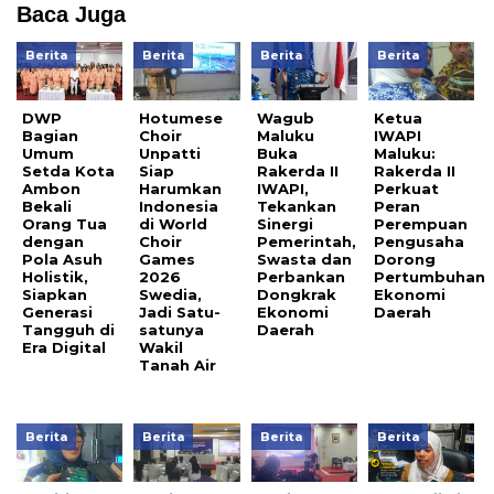
Baca Juga
Berita
Berita
Berita
Berita
DWP
Hotumese
Wagub
Ketua
Bagian
Choir
Maluku
IWAPI
Umum
Unpatti
Buka
Maluku:
Setda Kota
Siap
Rakerda II
Rakerda II
Ambon
Harumkan
IWAPI,
Perkuat
Bekali
Indonesia
Tekankan
Peran
Orang Tua
di World
Sinergi
Perempuan
dengan
Choir
Pemerintah,
Pengusaha
Pola Asuh
Games
Swasta dan
Dorong
Holistik,
2026
Perbankan
Pertumbuhan
Siapkan
Swedia,
Dongkrak
Ekonomi
Generasi
Jadi Satu-
Ekonomi
Daerah
Tangguh di
satunya
Daerah
Era Digital
Wakil
Tanah Air
Berita
Berita
Berita
Berita