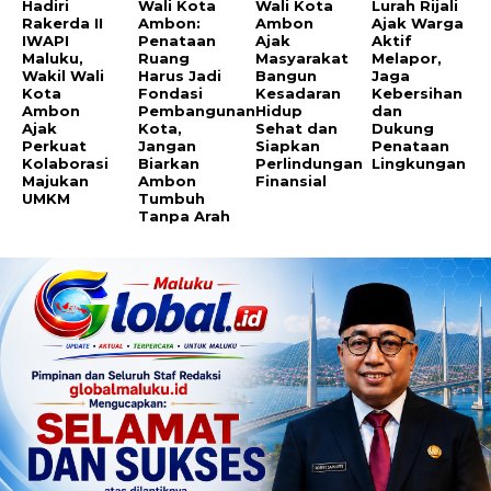
Hadiri
Wali Kota
Wali Kota
Lurah Rijali
Rakerda II
Ambon:
Ambon
Ajak Warga
IWAPI
Penataan
Ajak
Aktif
Maluku,
Ruang
Masyarakat
Melapor,
Wakil Wali
Harus Jadi
Bangun
Jaga
Kota
Fondasi
Kesadaran
Kebersihan
Ambon
Pembangunan
Hidup
dan
Ajak
Kota,
Sehat dan
Dukung
Perkuat
Jangan
Siapkan
Penataan
Kolaborasi
Biarkan
Perlindungan
Lingkungan
Majukan
Ambon
Finansial
UMKM
Tumbuh
Tanpa Arah