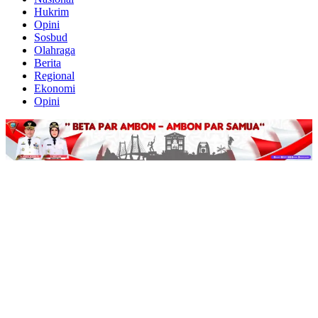
Hukrim
Opini
Sosbud
Olahraga
Berita
Regional
Ekonomi
Opini