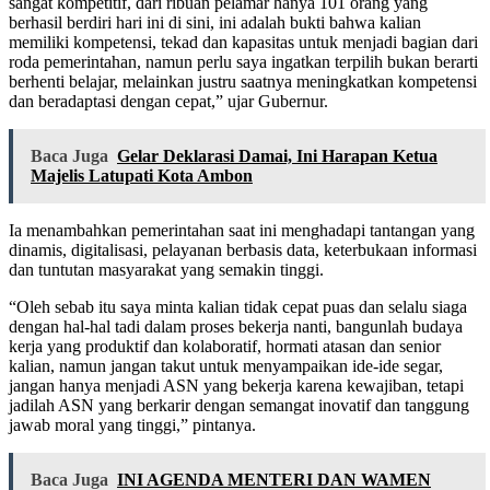
sangat kompetitif, dari ribuan pelamar hanya 101 orang yang
berhasil berdiri hari ini di sini, ini adalah bukti bahwa kalian
memiliki kompetensi, tekad dan kapasitas untuk menjadi bagian dari
roda pemerintahan, namun perlu saya ingatkan terpilih bukan berarti
berhenti belajar, melainkan justru saatnya meningkatkan kompetensi
dan beradaptasi dengan cepat,” ujar Gubernur.
Baca Juga
Gelar Deklarasi Damai, Ini Harapan Ketua
Majelis Latupati Kota Ambon
Ia menambahkan pemerintahan saat ini menghadapi tantangan yang
dinamis, digitalisasi, pelayanan berbasis data, keterbukaan informasi
dan tuntutan masyarakat yang semakin tinggi.
“Oleh sebab itu saya minta kalian tidak cepat puas dan selalu siaga
dengan hal-hal tadi dalam proses bekerja nanti, bangunlah budaya
kerja yang produktif dan kolaboratif, hormati atasan dan senior
kalian, namun jangan takut untuk menyampaikan ide-ide segar,
jangan hanya menjadi ASN yang bekerja karena kewajiban, tetapi
jadilah ASN yang berkarir dengan semangat inovatif dan tanggung
jawab moral yang tinggi,” pintanya.
Baca Juga
INI AGENDA MENTERI DAN WAMEN