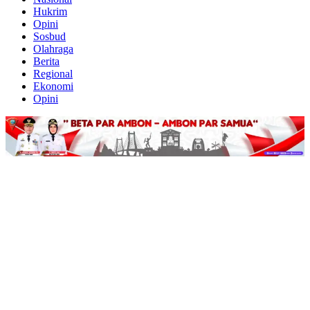
Hukrim
Opini
Sosbud
Olahraga
Berita
Regional
Ekonomi
Opini