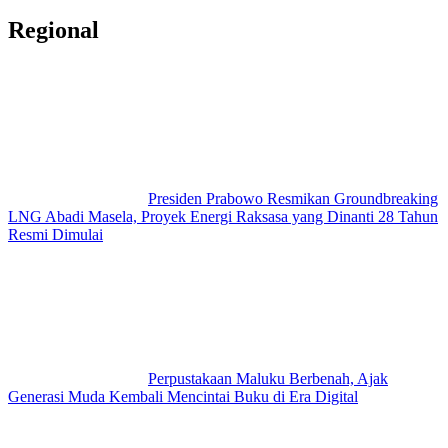
Regional
Presiden Prabowo Resmikan Groundbreaking
LNG Abadi Masela, Proyek Energi Raksasa yang Dinanti 28 Tahun
Resmi Dimulai
Perpustakaan Maluku Berbenah, Ajak
Generasi Muda Kembali Mencintai Buku di Era Digital