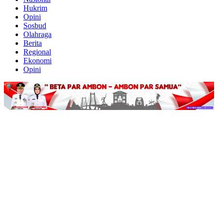
Hukrim
Opini
Sosbud
Olahraga
Berita
Regional
Ekonomi
Opini