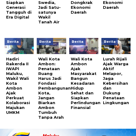
Siapkan
Swedia,
Dongkrak
Ekonomi
Generasi
Jadi Satu-
Ekonomi
Daerah
Tangguh di
satunya
Daerah
Era Digital
Wakil
Tanah Air
Berita
Berita
Berita
Berita
Hadiri
Wali Kota
Wali Kota
Lurah Rijali
Rakerda II
Ambon:
Ambon
Ajak Warga
IWAPI
Penataan
Ajak
Aktif
Maluku,
Ruang
Masyarakat
Melapor,
Wakil Wali
Harus Jadi
Bangun
Jaga
Kota
Fondasi
Kesadaran
Kebersihan
Ambon
Pembangunan
Hidup
dan
Ajak
Kota,
Sehat dan
Dukung
Perkuat
Jangan
Siapkan
Penataan
Kolaborasi
Biarkan
Perlindungan
Lingkungan
Majukan
Ambon
Finansial
UMKM
Tumbuh
Tanpa Arah