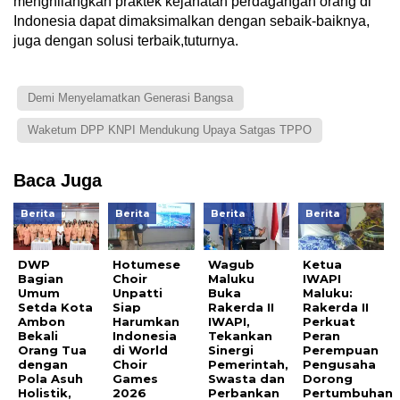
menghilangkan praktek kejahatan perdagangan orang di
Indonesia dapat dimaksimalkan dengan sebaik-baiknya,
juga dengan solusi terbaik,tuturnya.
Demi Menyelamatkan Generasi Bangsa
Waketum DPP KNPI Mendukung Upaya Satgas TPPO
Baca Juga
Berita
Berita
Berita
Berita
DWP
Hotumese
Wagub
Ketua
Bagian
Choir
Maluku
IWAPI
Umum
Unpatti
Buka
Maluku:
Setda Kota
Siap
Rakerda II
Rakerda II
Ambon
Harumkan
IWAPI,
Perkuat
Bekali
Indonesia
Tekankan
Peran
Orang Tua
di World
Sinergi
Perempuan
dengan
Choir
Pemerintah,
Pengusaha
Pola Asuh
Games
Swasta dan
Dorong
Holistik,
2026
Perbankan
Pertumbuhan