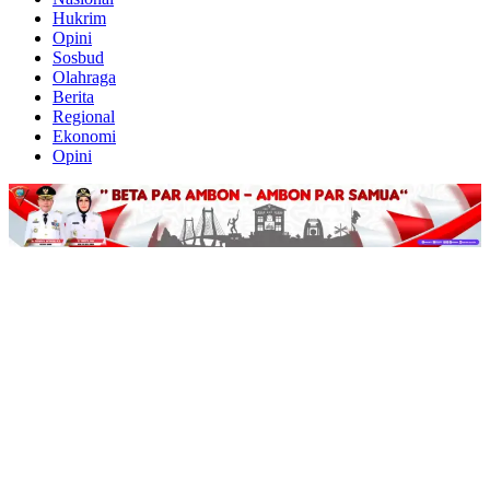
Hukrim
Opini
Sosbud
Olahraga
Berita
Regional
Ekonomi
Opini