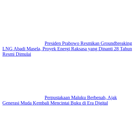
Presiden Prabowo Resmikan Groundbreaking
LNG Abadi Masela, Proyek Energi Raksasa yang Dinanti 28 Tahun
Resmi Dimulai
Perpustakaan Maluku Berbenah, Ajak
Generasi Muda Kembali Mencintai Buku di Era Digital