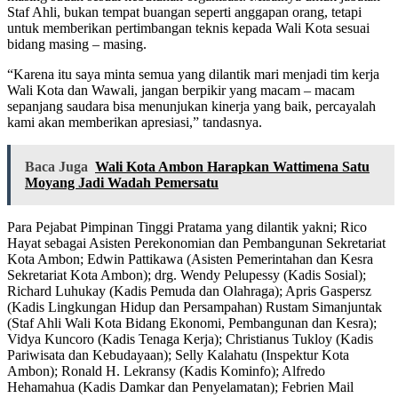
Staf Ahli, bukan tempat buangan seperti anggapan orang, tetapi
untuk memberikan pertimbangan teknis kepada Wali Kota sesuai
bidang masing – masing.
“Karena itu saya minta semua yang dilantik mari menjadi tim kerja
Wali Kota dan Wawali, jangan berpikir yang macam – macam
sepanjang saudara bisa menunjukan kinerja yang baik, percayalah
kami akan memberikan apresiasi,” tandasnya.
Baca Juga
Wali Kota Ambon Harapkan Wattimena Satu
Moyang Jadi Wadah Pemersatu
Para Pejabat Pimpinan Tinggi Pratama yang dilantik yakni; Rico
Hayat sebagai Asisten Perekonomian dan Pembangunan Sekretariat
Kota Ambon; Edwin Pattikawa (Asisten Pemerintahan dan Kesra
Sekretariat Kota Ambon); drg. Wendy Pelupessy (Kadis Sosial);
Richard Luhukay (Kadis Pemuda dan Olahraga); Apris Gaspersz
(Kadis Lingkungan Hidup dan Persampahan) Rustam Simanjuntak
(Staf Ahli Wali Kota Bidang Ekonomi, Pembangunan dan Kesra);
Vidya Kuncoro (Kadis Tenaga Kerja); Christianus Tukloy (Kadis
Pariwisata dan Kebudayaan); Selly Kalahatu (Inspektur Kota
Ambon); Ronald H. Lekransy (Kadis Kominfo); Alfredo
Hehamahua (Kadis Damkar dan Penyelamatan); Febrien Mail