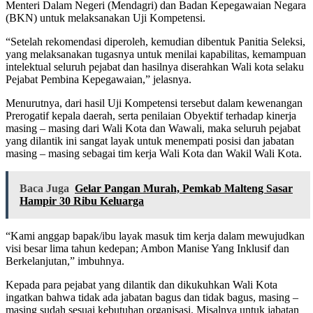
Menteri Dalam Negeri (Mendagri) dan Badan Kepegawaian Negara
(BKN) untuk melaksanakan Uji Kompetensi.
“Setelah rekomendasi diperoleh, kemudian dibentuk Panitia Seleksi,
yang melaksanakan tugasnya untuk menilai kapabilitas, kemampuan
intelektual seluruh pejabat dan hasilnya diserahkan Wali kota selaku
Pejabat Pembina Kepegawaian,” jelasnya.
Menurutnya, dari hasil Uji Kompetensi tersebut dalam kewenangan
Prerogatif kepala daerah, serta penilaian Obyektif terhadap kinerja
masing – masing dari Wali Kota dan Wawali, maka seluruh pejabat
yang dilantik ini sangat layak untuk menempati posisi dan jabatan
masing – masing sebagai tim kerja Wali Kota dan Wakil Wali Kota.
Baca Juga
Gelar Pangan Murah, Pemkab Malteng Sasar
Hampir 30 Ribu Keluarga
“Kami anggap bapak/ibu layak masuk tim kerja dalam mewujudkan
visi besar lima tahun kedepan; Ambon Manise Yang Inklusif dan
Berkelanjutan,” imbuhnya.
Kepada para pejabat yang dilantik dan dikukuhkan Wali Kota
ingatkan bahwa tidak ada jabatan bagus dan tidak bagus, masing –
masing sudah sesuai kebutuhan organisasi. Misalnya untuk jabatan