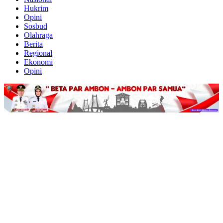
Hukrim
Opini
Sosbud
Olahraga
Berita
Regional
Ekonomi
Opini