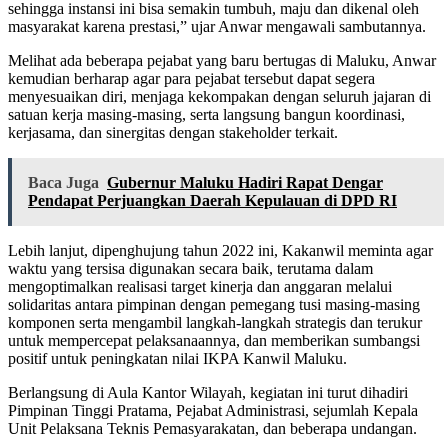
sehingga instansi ini bisa semakin tumbuh, maju dan dikenal oleh
masyarakat karena prestasi,” ujar Anwar mengawali sambutannya.
Melihat ada beberapa pejabat yang baru bertugas di Maluku, Anwar
kemudian berharap agar para pejabat tersebut dapat segera
menyesuaikan diri, menjaga kekompakan dengan seluruh jajaran di
satuan kerja masing-masing, serta langsung bangun koordinasi,
kerjasama, dan sinergitas dengan stakeholder terkait.
Baca Juga
Gubernur Maluku Hadiri Rapat Dengar
Pendapat Perjuangkan Daerah Kepulauan di DPD RI
Lebih lanjut, dipenghujung tahun 2022 ini, Kakanwil meminta agar
waktu yang tersisa digunakan secara baik, terutama dalam
mengoptimalkan realisasi target kinerja dan anggaran melalui
solidaritas antara pimpinan dengan pemegang tusi masing-masing
komponen serta mengambil langkah-langkah strategis dan terukur
untuk mempercepat pelaksanaannya, dan memberikan sumbangsi
positif untuk peningkatan nilai IKPA Kanwil Maluku.
Berlangsung di Aula Kantor Wilayah, kegiatan ini turut dihadiri
Pimpinan Tinggi Pratama, Pejabat Administrasi, sejumlah Kepala
Unit Pelaksana Teknis Pemasyarakatan, dan beberapa undangan.