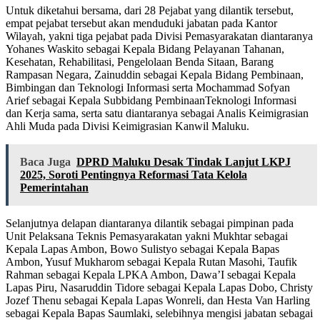
Untuk diketahui bersama, dari 28 Pejabat yang dilantik tersebut,
empat pejabat tersebut akan menduduki jabatan pada Kantor
Wilayah, yakni tiga pejabat pada Divisi Pemasyarakatan diantaranya
Yohanes Waskito sebagai Kepala Bidang Pelayanan Tahanan,
Kesehatan, Rehabilitasi, Pengelolaan Benda Sitaan, Barang
Rampasan Negara, Zainuddin sebagai Kepala Bidang Pembinaan,
Bimbingan dan Teknologi Informasi serta Mochammad Sofyan
Arief sebagai Kepala Subbidang PembinaanTeknologi Informasi
dan Kerja sama, serta satu diantaranya sebagai Analis Keimigrasian
Ahli Muda pada Divisi Keimigrasian Kanwil Maluku.
Baca Juga
DPRD Maluku Desak Tindak Lanjut LKPJ
2025, Soroti Pentingnya Reformasi Tata Kelola
Pemerintahan
Selanjutnya delapan diantaranya dilantik sebagai pimpinan pada
Unit Pelaksana Teknis Pemasyarakatan yakni Mukhtar sebagai
Kepala Lapas Ambon, Bowo Sulistyo sebagai Kepala Bapas
Ambon, Yusuf Mukharom sebagai Kepala Rutan Masohi, Taufik
Rahman sebagai Kepala LPKA Ambon, Dawa’I sebagai Kepala
Lapas Piru, Nasaruddin Tidore sebagai Kepala Lapas Dobo, Christy
Jozef Thenu sebagai Kepala Lapas Wonreli, dan Hesta Van Harling
sebagai Kepala Bapas Saumlaki, selebihnya mengisi jabatan sebagai