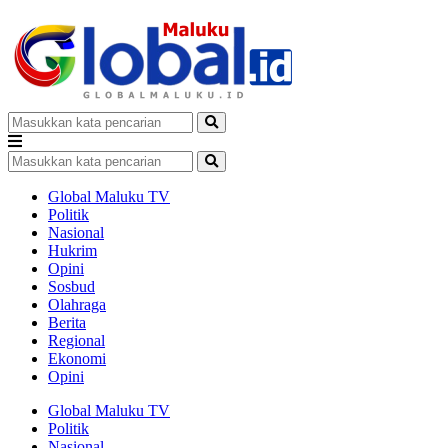
Global Maluku TV
Politik
Nasional
Hukrim
Opini
Sosbud
Olahraga
Berita
Regional
Ekonomi
Opini
Global Maluku TV
Politik
Nasional