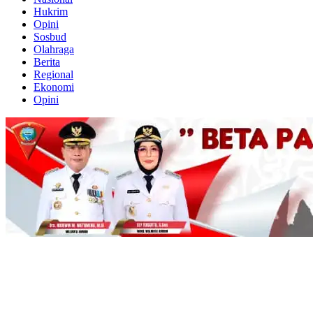
Hukrim
Opini
Sosbud
Olahraga
Berita
Regional
Ekonomi
Opini