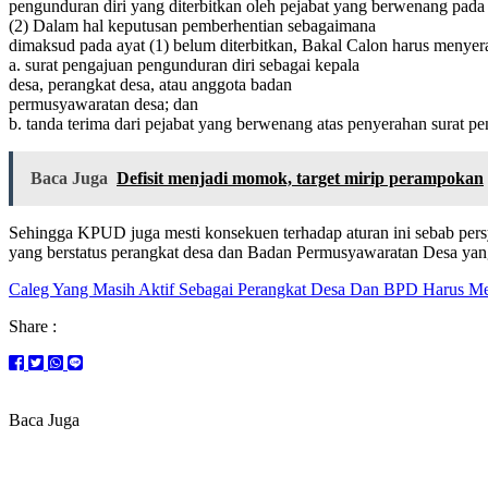
pengunduran diri yang diterbitkan oleh pejabat yang berwenang pad
(2) Dalam hal keputusan pemberhentian sebagaimana
dimaksud pada ayat (1) belum diterbitkan, Bakal Calon harus menyer
a. surat pengajuan pengunduran diri sebagai kepala
desa, perangkat desa, atau anggota badan
permusyawaratan desa; dan
b. tanda terima dari pejabat yang berwenang atas penyerahan surat 
Baca Juga
Defisit menjadi momok, target mirip perampokan
Sehingga KPUD juga mesti konsekuen terhadap aturan ini sebab persy
yang berstatus perangkat desa dan Badan Permusyawaratan Desa yang t
Caleg Yang Masih Aktif Sebagai Perangkat Desa Dan BPD Harus M
Share :
Baca Juga