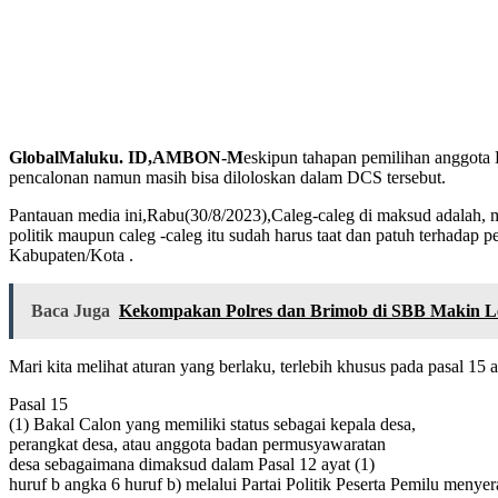
GlobalMaluku. ID,AMBON-M
eskipun tahapan pemilihan anggot
pencalonan namun masih bisa diloloskan dalam DCS tersebut.
Pantauan media ini,Rabu(30/8/2023),Caleg-caleg di maksud adalah, m
politik maupun caleg -caleg itu sudah harus taat dan patuh terha
Kabupaten/Kota .
Baca Juga
Kekompakan Polres dan Brimob di SBB Makin L
Mari kita melihat aturan yang berlaku, terlebih khusus pada pasal 15 at
Pasal 15
(1) Bakal Calon yang memiliki status sebagai kepala desa,
perangkat desa, atau anggota badan permusyawaratan
desa sebagaimana dimaksud dalam Pasal 12 ayat (1)
huruf b angka 6 huruf b) melalui Partai Politik Peserta Pemilu meny