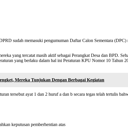
a DPRD sudah memasuki pengumuman Daftar Calon Sementara (DPC) na
ereka yang tercatat masih aktif sebagai Perangkat Desa dan BPD. Seh
dap peraturan yang berlaku dalam hal ini Peraturan KPU Nomor 10 Ta
engket, Mereka Tunjukan Dengan Berbagai Kegiatan
uran tersebut ayat 1 dan 2 huruf a dan b secara tegas telah tertulis bah
erahkan keputusan pemberhentian atas