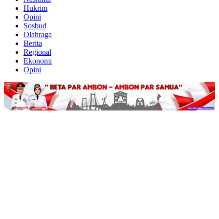
Hukrim
Opini
Sosbud
Olahraga
Berita
Regional
Ekonomi
Opini