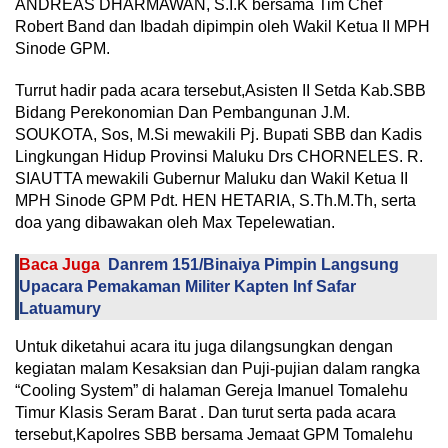
ANDREAS DHARMAWAN, S.I.K bersama Tim Chef
Robert Band dan Ibadah dipimpin oleh Wakil Ketua II MPH
Sinode GPM.
Turrut hadir pada acara tersebut,Asisten II Setda Kab.SBB
Bidang Perekonomian Dan Pembangunan J.M.
SOUKOTA, Sos, M.Si mewakili Pj. Bupati SBB dan Kadis
Lingkungan Hidup Provinsi Maluku Drs CHORNELES. R.
SIAUTTA mewakili Gubernur Maluku dan Wakil Ketua II
MPH Sinode GPM Pdt. HEN HETARIA, S.Th.M.Th, serta
doa yang dibawakan oleh Max Tepelewatian.
Baca Juga
Danrem 151/Binaiya Pimpin Langsung
Upacara Pemakaman Militer Kapten Inf Safar
Latuamury
Untuk diketahui acara itu juga dilangsungkan dengan
kegiatan malam Kesaksian dan Puji-pujian dalam rangka
“Cooling System” di halaman Gereja Imanuel Tomalehu
Timur Klasis Seram Barat . Dan turut serta pada acara
tersebut,Kapolres SBB bersama Jemaat GPM Tomalehu