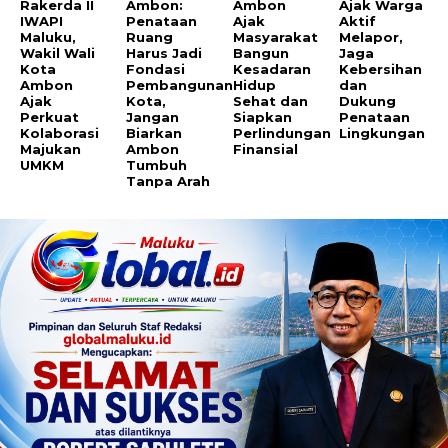
Rakerda II
Ambon:
Ambon
Ajak Warga
IWAPI
Penataan
Ajak
Aktif
Maluku,
Ruang
Masyarakat
Melapor,
Wakil Wali
Harus Jadi
Bangun
Jaga
Kota
Fondasi
Kesadaran
Kebersihan
Ambon
Pembangunan
Hidup
dan
Ajak
Kota,
Sehat dan
Dukung
Perkuat
Jangan
Siapkan
Penataan
Kolaborasi
Biarkan
Perlindungan
Lingkungan
Majukan
Ambon
Finansial
UMKM
Tumbuh
Tanpa Arah