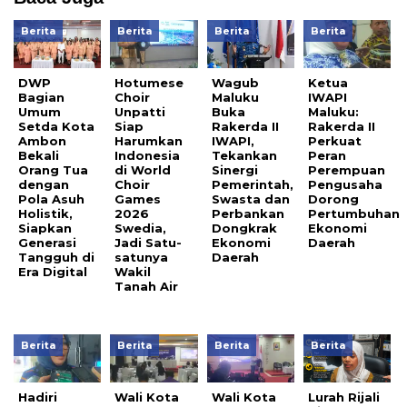
Berita
Berita
Berita
Berita
DWP
Hotumese
Wagub
Ketua
Bagian
Choir
Maluku
IWAPI
Umum
Unpatti
Buka
Maluku:
Setda Kota
Siap
Rakerda II
Rakerda II
Ambon
Harumkan
IWAPI,
Perkuat
Bekali
Indonesia
Tekankan
Peran
Orang Tua
di World
Sinergi
Perempuan
dengan
Choir
Pemerintah,
Pengusaha
Pola Asuh
Games
Swasta dan
Dorong
Holistik,
2026
Perbankan
Pertumbuhan
Siapkan
Swedia,
Dongkrak
Ekonomi
Generasi
Jadi Satu-
Ekonomi
Daerah
Tangguh di
satunya
Daerah
Era Digital
Wakil
Tanah Air
Berita
Berita
Berita
Berita
Hadiri
Wali Kota
Wali Kota
Lurah Rijali