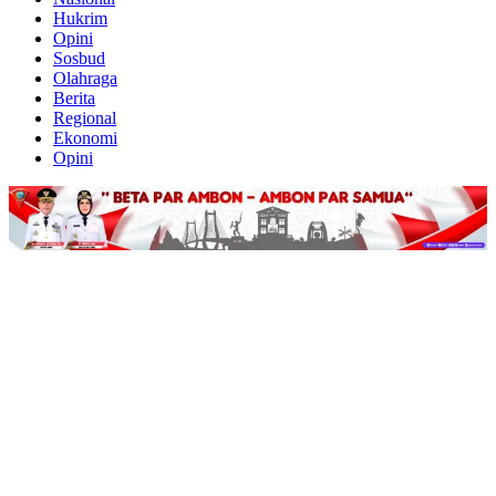
Hukrim
Opini
Sosbud
Olahraga
Berita
Regional
Ekonomi
Opini