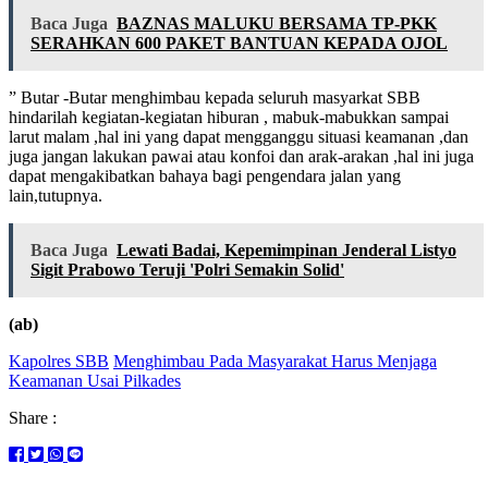
Baca Juga
BAZNAS MALUKU BERSAMA TP-PKK
SERAHKAN 600 PAKET BANTUAN KEPADA OJOL
” Butar -Butar menghimbau kepada seluruh masyarkat SBB
hindarilah kegiatan-kegiatan hiburan , mabuk-mabukkan sampai
larut malam ,hal ini yang dapat mengganggu situasi keamanan ,dan
juga jangan lakukan pawai atau konfoi dan arak-arakan ,hal ini juga
dapat mengakibatkan bahaya bagi pengendara jalan yang
lain,tutupnya.
Baca Juga
Lewati Badai, Kepemimpinan Jenderal Listyo
Sigit Prabowo Teruji 'Polri Semakin Solid'
(ab)
Kapolres SBB
Menghimbau Pada Masyarakat Harus Menjaga
Keamanan Usai Pilkades
Share :