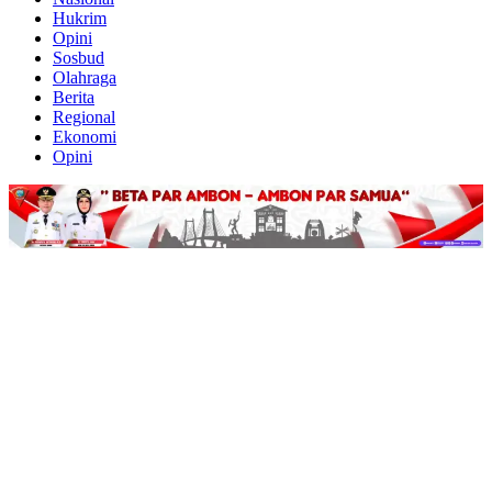
Hukrim
Opini
Sosbud
Olahraga
Berita
Regional
Ekonomi
Opini