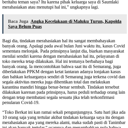
beritahu teman saya? Itu karena pihak keluarga saya di Saumlaki
merahasiakan atau menutupi hal ini,” ungkapnya lagi.
Baca Juga
Angka Kecelakaan di Maluku Turun, Kapolda
Saya Belum Puas
Bagi dia, tindakan merahasiakan hal itu sangat membahayakan
banyak orang. Apalagi pada awal bulan Juni waktu itu, kasus Covid
sementara melonjak. Pada prinsipnya lanjut dia, biarkan masyarakat
menilai sendiri karena dengan merahasiakan hal itu, pelayanan di
toko mereka tetap dilakukan. Hal ini tentunya berbahaya bagi
banyak orang. Ia mencontohkan bahwa saat itu di Semarang, juga
diberlakukan PPKM dengan ketat lantaran adanya lonjakan kasus
dan bahkan keluarganya sendiri di Semarang juga terkena covid dan
segala aktivitas mereka juga dihentikan total dan melakukan
karantina mandiri hingga benar-benar sembuh. Tindakan tersebut
dilakukan karenan pada prinsipnya, harus peduli terhadap orang lain
dengan tetap membatasi segala sesuatu jika telah terkonfirmasi
penularan Covid-19.
“Toko Berkat ini kan ramai sekali pengunjungnya. Satu hari jika ada
10 orang saja yang tertular akibat tindakan keluarga saya itu dengan
merahasiakan apa yang mereka alami, maka sudah pasti di Tanimbar
ini akan banyak tertular,” ucapnya dan menambahkan pula bahwa