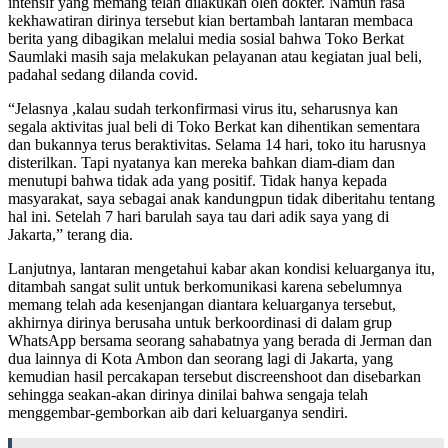
intensif yang memang telah dilakukan oleh dokter. Namun rasa
kekhawatiran dirinya tersebut kian bertambah lantaran membaca
berita yang dibagikan melalui media sosial bahwa Toko Berkat
Saumlaki masih saja melakukan pelayanan atau kegiatan jual beli,
padahal sedang dilanda covid.
“Jelasnya ,kalau sudah terkonfirmasi virus itu, seharusnya kan
segala aktivitas jual beli di Toko Berkat kan dihentikan sementara
dan bukannya terus beraktivitas. Selama 14 hari, toko itu harusnya
disterilkan. Tapi nyatanya kan mereka bahkan diam-diam dan
menutupi bahwa tidak ada yang positif. Tidak hanya kepada
masyarakat, saya sebagai anak kandungpun tidak diberitahu tentang
hal ini. Setelah 7 hari barulah saya tau dari adik saya yang di
Jakarta,” terang dia.
Lanjutnya, lantaran mengetahui kabar akan kondisi keluarganya itu,
ditambah sangat sulit untuk berkomunikasi karena sebelumnya
memang telah ada kesenjangan diantara keluarganya tersebut,
akhirnya dirinya berusaha untuk berkoordinasi di dalam grup
WhatsApp bersama seorang sahabatnya yang berada di Jerman dan
dua lainnya di Kota Ambon dan seorang lagi di Jakarta, yang
kemudian hasil percakapan tersebut discreenshoot dan disebarkan
sehingga seakan-akan dirinya dinilai bahwa sengaja telah
menggembar-gemborkan aib dari keluarganya sendiri.