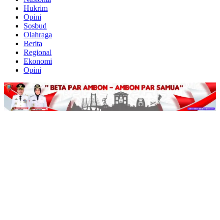
Hukrim
Opini
Sosbud
Olahraga
Berita
Regional
Ekonomi
Opini