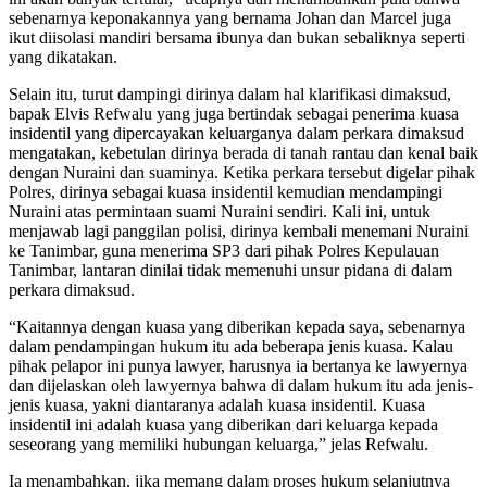
sebenarnya keponakannya yang bernama Johan dan Marcel juga
ikut diisolasi mandiri bersama ibunya dan bukan sebaliknya seperti
yang dikatakan.
Selain itu, turut dampingi dirinya dalam hal klarifikasi dimaksud,
bapak Elvis Refwalu yang juga bertindak sebagai penerima kuasa
insidentil yang dipercayakan keluarganya dalam perkara dimaksud
mengatakan, kebetulan dirinya berada di tanah rantau dan kenal baik
dengan Nuraini dan suaminya. Ketika perkara tersebut digelar pihak
Polres, dirinya sebagai kuasa insidentil kemudian mendampingi
Nuraini atas permintaan suami Nuraini sendiri. Kali ini, untuk
menjawab lagi panggilan polisi, dirinya kembali menemani Nuraini
ke Tanimbar, guna menerima SP3 dari pihak Polres Kepulauan
Tanimbar, lantaran dinilai tidak memenuhi unsur pidana di dalam
perkara dimaksud.
“Kaitannya dengan kuasa yang diberikan kepada saya, sebenarnya
dalam pendampingan hukum itu ada beberapa jenis kuasa. Kalau
pihak pelapor ini punya lawyer, harusnya ia bertanya ke lawyernya
dan dijelaskan oleh lawyernya bahwa di dalam hukum itu ada jenis-
jenis kuasa, yakni diantaranya adalah kuasa insidentil. Kuasa
insidentil ini adalah kuasa yang diberikan dari keluarga kepada
seseorang yang memiliki hubungan keluarga,” jelas Refwalu.
Ia menambahkan, jika memang dalam proses hukum selanjutnya