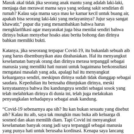
Masuk akal tidak jika seorang anak mantu yang adalah laki-laki,
menjaga dan merawat mama saya yang sedang sakit sendirian di
rumah? Kalau saja mama saya mau ke kamar kecil untuk buang air,
apakah bisa seorang laki-laki yang melayaninya? Jujur saya sangat
khawatir,” papar dia yang menambahkan bahwa harus
mengklarifikasi agar masyarakat juga bisa menilai sendiri bahwa
dirinya bukan menyebar hoaks atau berita bohong dan dirinya
bahkan memiliki bukti.
Katanya, jika seseorang terpapar Covid-19, itu bukanlah sebuah aib
yang harus disembunyikan atau dirahasiakan. Hal itu menyangkut
keselamatan banyak orang dan dirinya merasa terpanggil sebagai
manusia yang memiliki hati nurani untuk bagaimana berkonsultasi
mengatasi masalah yang ada, apalagi hal itu menyangkut
keluarganya sendiri, meskipun dirinya sudah tidak dianggap sebagai
saudara. Kepedulian itu berusaha ditunjukan dirinya, meski
kenyataannya bahwa ibu kandungnya sendiri sebagai sosok yang
telah melahirkan dirinya di dunia ini, telah juga melakukan
penyangkalan terhadapnya sebagai anak kandung.
“Covid-19 sebenarnya apa sih? Itu kan bukan sesuatu yang disebut
aib? Kalau itu aib, saya tak mungkin mau buka aib keluarga di
sosmed dan akan memilih diam. Tapi Covid ini menyangkut
keselamatan banyak orang jadi saya terpanggil sebagai manusia
yang punya hati untuk berusaha kordinasi. Kenapa saya lancang