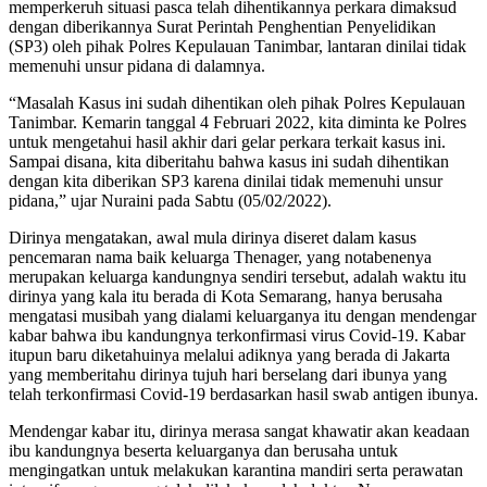
memperkeruh situasi pasca telah dihentikannya perkara dimaksud
dengan diberikannya Surat Perintah Penghentian Penyelidikan
(SP3) oleh pihak Polres Kepulauan Tanimbar, lantaran dinilai tidak
memenuhi unsur pidana di dalamnya.
“Masalah Kasus ini sudah dihentikan oleh pihak Polres Kepulauan
Tanimbar. Kemarin tanggal 4 Februari 2022, kita diminta ke Polres
untuk mengetahui hasil akhir dari gelar perkara terkait kasus ini.
Sampai disana, kita diberitahu bahwa kasus ini sudah dihentikan
dengan kita diberikan SP3 karena dinilai tidak memenuhi unsur
pidana,” ujar Nuraini pada Sabtu (05/02/2022).
Dirinya mengatakan, awal mula dirinya diseret dalam kasus
pencemaran nama baik keluarga Thenager, yang notabenenya
merupakan keluarga kandungnya sendiri tersebut, adalah waktu itu
dirinya yang kala itu berada di Kota Semarang, hanya berusaha
mengatasi musibah yang dialami keluarganya itu dengan mendengar
kabar bahwa ibu kandungnya terkonfirmasi virus Covid-19. Kabar
itupun baru diketahuinya melalui adiknya yang berada di Jakarta
yang memberitahu dirinya tujuh hari berselang dari ibunya yang
telah terkonfirmasi Covid-19 berdasarkan hasil swab antigen ibunya.
Mendengar kabar itu, dirinya merasa sangat khawatir akan keadaan
ibu kandungnya beserta keluarganya dan berusaha untuk
mengingatkan untuk melakukan karantina mandiri serta perawatan