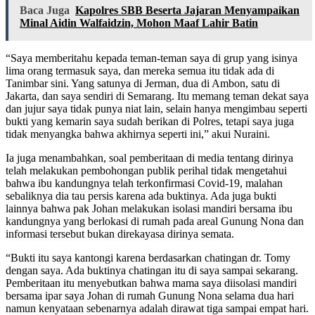
Baca Juga
Kapolres SBB Beserta Jajaran Menyampaikan
Minal Aidin Walfaidzin, Mohon Maaf Lahir Batin
“Saya memberitahu kepada teman-teman saya di grup yang isinya
lima orang termasuk saya, dan mereka semua itu tidak ada di
Tanimbar sini. Yang satunya di Jerman, dua di Ambon, satu di
Jakarta, dan saya sendiri di Semarang. Itu memang teman dekat saya
dan jujur saya tidak punya niat lain, selain hanya mengimbau seperti
bukti yang kemarin saya sudah berikan di Polres, tetapi saya juga
tidak menyangka bahwa akhirnya seperti ini,” akui Nuraini.
Ia juga menambahkan, soal pemberitaan di media tentang dirinya
telah melakukan pembohongan publik perihal tidak mengetahui
bahwa ibu kandungnya telah terkonfirmasi Covid-19, malahan
sebaliknya dia tau persis karena ada buktinya. Ada juga bukti
lainnya bahwa pak Johan melakukan isolasi mandiri bersama ibu
kandungnya yang berlokasi di rumah pada areal Gunung Nona dan
informasi tersebut bukan direkayasa dirinya semata.
“Bukti itu saya kantongi karena berdasarkan chatingan dr. Tomy
dengan saya. Ada buktinya chatingan itu di saya sampai sekarang.
Pemberitaan itu menyebutkan bahwa mama saya diisolasi mandiri
bersama ipar saya Johan di rumah Gunung Nona selama dua hari
namun kenyataan sebenarnya adalah dirawat tiga sampai empat hari.