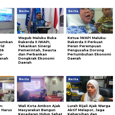
Berita
Berita
Wagub Maluku Buka
Ketua IWAPI Maluku:
arumkan
Rakerda II IWAPI,
Rakerda II Perkuat
rld
Tekankan Sinergi
Peran Perempuan
26
Pemerintah, Swasta
Pengusaha Dorong
u-
dan Perbankan
Pertumbuhan Ekonomi
anah
Dongkrak Ekonomi
Daerah
Daerah
Berita
Berita
n:
Wali Kota Ambon Ajak
Lurah Rijali Ajak Warga
 Harus
Masyarakat Bangun
Aktif Melapor, Jaga
Kesadaran Hidup Sehat
Kebersihan dan