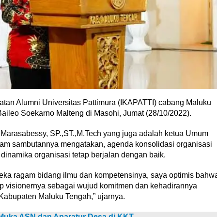
atan Alumni Universitas Pattimura (IKAPATTI) cabang Maluku
Baileo Soekarno Malteng di Masohi, Jumat (28/10/2022).
Marasabessy, SP.,ST.,M.Tech yang juga adalah ketua Umum
m sambutannya mengatakan, agenda konsolidasi organisasi
dinamika organisasi tetap berjalan dengan baik.
ka ragam bidang ilmu dan kompetensinya, saya optimis bahw
 visionernya sebagai wujud komitmen dan kehadirannya
Kabupaten Maluku Tengah,” ujarnya.
 Muka ASN dan Aparatur Desa di KKT