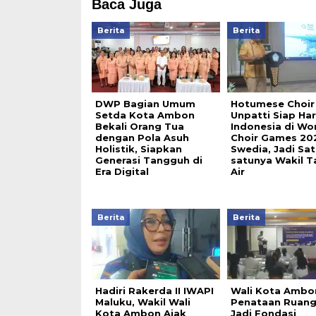
Baca Juga
Berita
Berita
DWP Bagian Umum
Hotumese Choir
Setda Kota Ambon
Unpatti Siap H
Bekali Orang Tua
Indonesia di Wo
dengan Pola Asuh
Choir Games 20
Holistik, Siapkan
Swedia, Jadi Sat
Generasi Tangguh di
satunya Wakil T
Era Digital
Air
Berita
Berita
Hadiri Rakerda II IWAPI
Wali Kota Ambo
Maluku, Wakil Wali
Penataan Ruang
Kota Ambon Ajak
Jadi Fondasi