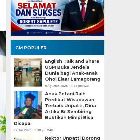
GM POPULER
English Talk and Share
UGM Buka Jendela
Dunia bagi Anak-anak
Ohoi Elaar Lamagorang
5 Agustus 2026 | 3:13 pm WIB
Anak Petani Raih
Predikat Wisudawan
Terbaik Unpatti, Dina
Artika Br Sembiring
Buktikan Mimpi Bisa
Dicapai
29 Juli 2026 | 5:38 pm WIB
Rektor Unpatti Dorong