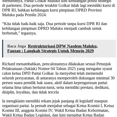
Menurutnya, Partai Golkar Maluku kini kehilangan posisi strategis
di parlemen. Dua periode terakhir Golkar tidak lagi memiliki kursi di
DPR RI, bahkan kehilangan kursi pimpinan DPRD Provinsi
Maluku pada Pemilu 2024.
“Kita tidak baik-baik saja. Dua periode tanpa kursi DPR RI dan
kehilangan pimpinan DPRD Maluku menjadi cambuk untuk
berbenah,” tegasnya.
Baca Juga
Restrukturisasi DPW Nasdem Maluku,
Fauzan : Langkah Strategis Untuk Menuju 2029
Richard menambahkan, pencalonannya dilakukan sesuai Petunjuk
Pelaksanaan (Juklak) Nomor 04 Tahun 2025 yang mengatur syarat
calon ketua DPD Partai Golkar. Ia menyebut telah memenuhi
seluruh persyaratan, di antaranya memperoleh dukungan minimal 30
persen suara pemilik hak suara, aktif dalam kepengurusan partai
selama lima tahun berturut-turut, serta memiliki prestasi, dedikasi,
disiplin, loyalitas, dan tidak tercela
Ia mengklaim memiliki rekam jejak panjang di legislatif maupun
organisasi partai. Ia pernah menjabat sebagai Ketua Komisi I, Ketua
Komisi III, anggota Komisi IV, Wakil Ketua Badan Kehormatan,
Wakil Ketua Badan Legislasi, dan kini menjabat Ketua Badan