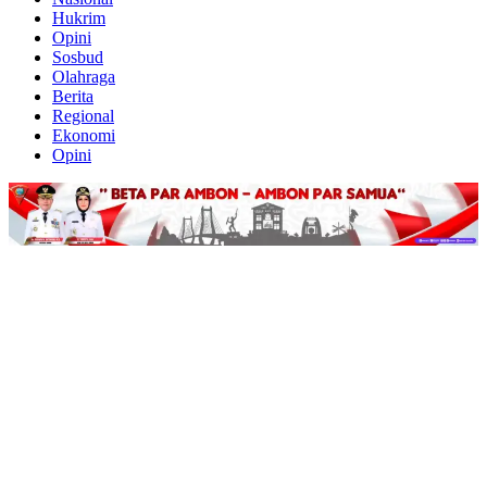
Hukrim
Opini
Sosbud
Olahraga
Berita
Regional
Ekonomi
Opini