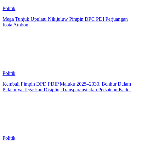
Politik
Mega Tunjuk Upulatu Nikijuluw Pimpin DPC PDI Perjuangan
Kota Ambon
Politik
Kembali Pimpin DPD PDIP Maluku 2025–2030, Benhur Dalam
Pidatonya Tegaskan Disiplin, Transparansi, dan Persatuan Kader
Politik