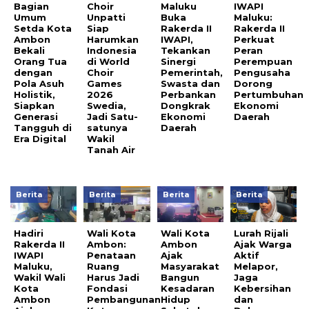
Bagian
Choir
Maluku
IWAPI
Umum
Unpatti
Buka
Maluku:
Setda Kota
Siap
Rakerda II
Rakerda II
Ambon
Harumkan
IWAPI,
Perkuat
Bekali
Indonesia
Tekankan
Peran
Orang Tua
di World
Sinergi
Perempuan
dengan
Choir
Pemerintah,
Pengusaha
Pola Asuh
Games
Swasta dan
Dorong
Holistik,
2026
Perbankan
Pertumbuhan
Siapkan
Swedia,
Dongkrak
Ekonomi
Generasi
Jadi Satu-
Ekonomi
Daerah
Tangguh di
satunya
Daerah
Era Digital
Wakil
Tanah Air
Berita
Berita
Berita
Berita
Hadiri
Wali Kota
Wali Kota
Lurah Rijali
Rakerda II
Ambon:
Ambon
Ajak Warga
IWAPI
Penataan
Ajak
Aktif
Maluku,
Ruang
Masyarakat
Melapor,
Wakil Wali
Harus Jadi
Bangun
Jaga
Kota
Fondasi
Kesadaran
Kebersihan
Ambon
Pembangunan
Hidup
dan