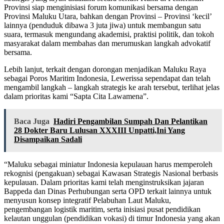
Provinsi siap menginisiasi forum komunikasi bersama dengan
Provinsi Maluku Utara, bahkan dengan Provinsi – Provinsi ‘kecil’
lainnya (penduduk dibawa 3 juta jiwa) untuk membangun satu
suara, termasuk mengundang akademisi, praktisi politik, dan tokoh
masyarakat dalam membahas dan merumuskan langkah advokatif
bersama.
Lebih lanjut, terkait dengan dorongan menjadikan Maluku Raya
sebagai Poros Maritim Indonesia, Lewerissa sependapat dan telah
mengambil langkah – langkah strategis ke arah tersebut, terlihat jelas
dalam prioritas kami “Sapta Cita Lawamena”.
Baca Juga
Hadiri Pengambilan Sumpah Dan Pelantikan
28 Dokter Baru Lulusan XXXIII Unpatti,Ini Yang
Disampaikan Sadali
“Maluku sebagai miniatur Indonesia kepulauan harus memperoleh
rekognisi (pengakuan) sebagai Kawasan Strategis Nasional berbasis
kepulauan. Dalam prioritas kami telah menginstruksikan jajaran
Bappeda dan Dinas Perhubungan serta OPD terkait lainnya untuk
menyusun konsep integratif Pelabuhan Laut Maluku,
pengembangan logistik maritim, serta inisiasi pusat pendidikan
kelautan unggulan (pendidikan vokasi) di timur Indonesia yang akan