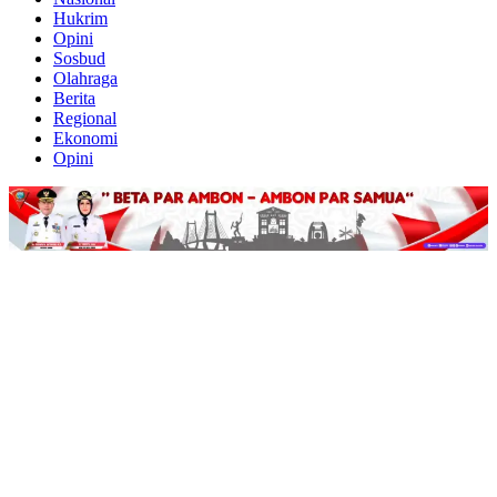
Hukrim
Opini
Sosbud
Olahraga
Berita
Regional
Ekonomi
Opini