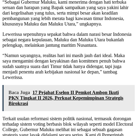
“Sebagai Gubernur Maluku, kami menerima dengan hati terbuka
seruan dan harapan yang Bapak sampaikan yang saya yakini lahir
dari kegelisahan yang tulus, serta mimpi besar akan keadilan
pembangunan yang lebih merata bagi kawasan timur Indonesia,
khususnya Maluku dan Maluku Utara,” ungkapnya.
Lewerissa sepenuhnya sepakat bahwa dalam narasi besar Indonesia
sebagai negara kepulauan, Maluku dan Maluku Utara bukanlah
pelengkap, melainkan jantung maritim Nusantara.
“Namun sayangnya, realitas hari ini masih jauh dari ideal. Maka
saya mengamini dengan keyakinan dan komitmen penuh bahwa
sudah saatnya suara dari Timur tidak hanya didengar, tapi juga
menjadi penentu arah kebijakan nasional ke depan,” tambag
Lewerissa.
Baca Juga
17 Pejabat Eselon II Pemkot Ambon Ikuti
PKN Tingkat II 2026, Perkuat Kepemimpinan Strategis
Birokrasi
Terkait usulan reformasi sistem politik nasional, termasuk dorongan
terhadap sistem voting berbasis blok wilayah seperti model Electoral
College, Gubernur Maluku melihat ini sebagai sebuah gagasan
strategis yang layak didalami secara serius. Kami di Pemerintah