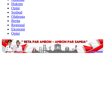
Hukrim
Opini
Sosbud
Olahraga
Berita
Regional
Ekonomi
Opini