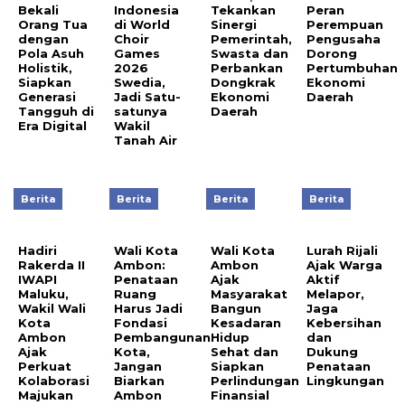
Bekali
Indonesia
Tekankan
Peran
Orang Tua
di World
Sinergi
Perempuan
dengan
Choir
Pemerintah,
Pengusaha
Pola Asuh
Games
Swasta dan
Dorong
Holistik,
2026
Perbankan
Pertumbuhan
Siapkan
Swedia,
Dongkrak
Ekonomi
Generasi
Jadi Satu-
Ekonomi
Daerah
Tangguh di
satunya
Daerah
Era Digital
Wakil
Tanah Air
Berita
Berita
Berita
Berita
Hadiri
Wali Kota
Wali Kota
Lurah Rijali
Rakerda II
Ambon:
Ambon
Ajak Warga
IWAPI
Penataan
Ajak
Aktif
Maluku,
Ruang
Masyarakat
Melapor,
Wakil Wali
Harus Jadi
Bangun
Jaga
Kota
Fondasi
Kesadaran
Kebersihan
Ambon
Pembangunan
Hidup
dan
Ajak
Kota,
Sehat dan
Dukung
Perkuat
Jangan
Siapkan
Penataan
Kolaborasi
Biarkan
Perlindungan
Lingkungan
Majukan
Ambon
Finansial