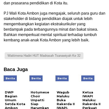
dan prasarana pendidikan di Kota itu.
PJ Wali Kota Ambon juga mengajak, seluruh para guru dan
stakeholder di bidang pendidikan diajak untuk lebih
mengembangkan kegiatan ekstrakurikuler yang
berdampak pada terbangunnya minat dan bakat siswa.
Bahkan memperkuat mental spiritual terhadap tumbuh
kembang anak-anak Kota Ambon yang lebih baik.
Wattimena Hadiri HUT Madrasah Tsanawiyah Ke 32
Baca Juga
Berita
Berita
Berita
Berita
DWP
Hotumese
Wagub
Ketua
Bagian
Choir
Maluku
IWAPI
Umum
Unpatti
Buka
Maluku:
Setda Kota
Siap
Rakerda II
Rakerda II
Ambon
Harumkan
IWAPI,
Perkuat