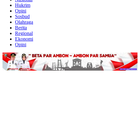
Hukrim
Opini
Sosbud
Olahraga
Berita
Regional
Ekonomi
Opini