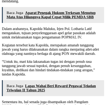
mendatang.
Baca Juga
Aparat Penegak Hukum Terkesan Menutup
Mata Atas Hilangnya Kapal Cepat Milik PEMDA SBB
Dalam arahannya, Kapolda Maluku, Irjen Pol. Lotharia Latif
mengatakan, tujuan penyelenggaraan apel gelar pasukan adalah
untuk melaksanakan tugas pengamanan POPMAL IV.
Kegiatan tersebut kata Kapolda, merupakan amanah tanggung
jawab yang harus dilaksanakan dalam rangka menjaring atlet-atlet
olahraga yang nantinya berlaga di ajang PON mewakili daerah.
“Untuk itu, mari kita laksanakan tugas ini dengan penuh rasa
tanggung jawab sesuai tupoksi, dengan penuh kesungguhan,
loyalitas, dedikasi dan hindari tindakan-tindakan yang arogan,”
tandas Kapolda.
Baca Juga
Lapas Wahai Beri Reward Pegawai Teladan
Triwulan II Tahun 2025
Sementara itu, hal senada juga disampaikan oleh Pangdam