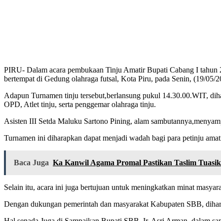
PIRU- Dalam acara pembukaan Tinju Amatir Bupati Cabang I tahun 20
bertempat di Gedung olahraga futsal, Kota Piru, pada Senin, (19/05/2
Adapun Turnamen tinju tersebut,berlansung pukul 14.30.00.WIT, diha
OPD, Atlet tinju, serta penggemar olahraga tinju.
Asisten III Setda Maluku Sartono Pining, alam sambutannya,menyampa
Turnamen ini diharapkan dapat menjadi wadah bagi para petinju amat
Baca Juga
Ka Kanwil Agama Promal Pastikan Taslim Tuasika
Selain itu, acara ini juga bertujuan untuk meningkatkan minat masyar
Dengan dukungan pemerintah dan masyarakat Kabupaten SBB, diharapka
Hal senada Juga di Sampaikan Bupati SBB, Ir. Asri Arman, dalam 