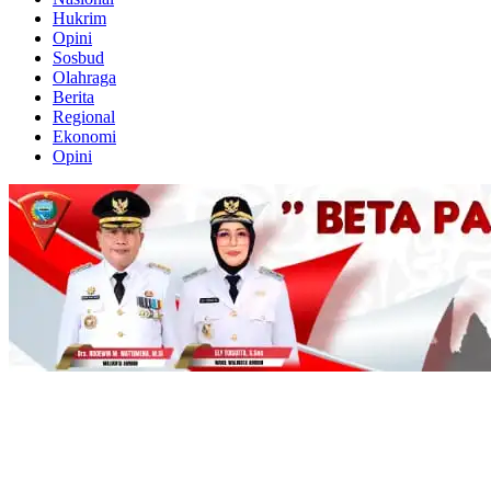
Hukrim
Opini
Sosbud
Olahraga
Berita
Regional
Ekonomi
Opini