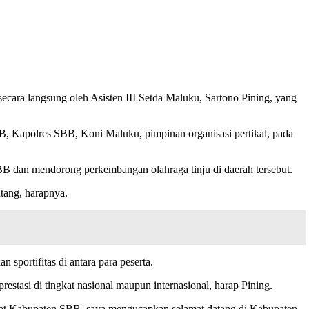
ara langsung oleh Asisten III Setda Maluku, Sartono Pining, yang
BB, Kapolres SBB, Koni Maluku, pimpinan organisasi pertikal, pada
BB dan mendorong perkembangan olahraga tinju di daerah tersebut.
tang, harapnya.
sportifitas di antara para peserta.
stasi di tingkat nasional maupun internasional, harap Pining.
kat Kabupaten SBB, saya mengucapkan selamat datang di Kabupaten