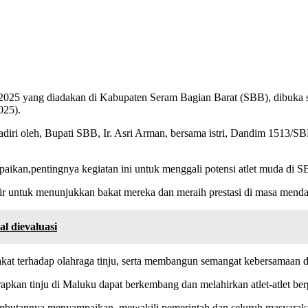
25 yang diadakan di Kabupaten Seram Bagian Barat (SBB), dibuka sec
025).
diri oleh, Bupati SBB, Ir. Asri Arman, bersama istri, Dandim 1513/S
ikan,pentingnya kegiatan ini untuk menggali potensi atlet muda di S
ir untuk menunjukkan bakat mereka dan meraih prestasi di masa menda
l dievaluasi
akat terhadap olahraga tinju, serta membangun semangat kebersamaan dan 
n tinju di Maluku dapat berkembang dan melahirkan atlet-atlet berpre
sambutannya menyampaikan, mewakili pemerintah dan seluruh masyara