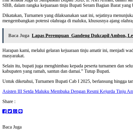
SBB, dalam rangka kejuaraan tinju Bupati Seram Bagian Barat yang be
Dikatakan, Turnamen yang dilaksanakan saat ini, sejatinya menunjuka
mengembangkan potensi olahraga di maluku, khususnya ajang olahraga
Baca Juga
Lapas Perempuan Gandeng Dukcapil Ambon, Len
Harapan kami, melalui gelaran kejuaraan tinju amatir ini, menjadi 
masyarakat.
Selain itu, bupati juga menghimbau kepada peserta turnamen dan sel
kabupaten yang ramah, santun dan damai.” Tutup Bupati.
Untuk diketahui, Turnamen Bupati Cab I 2025, berlansung hingga ta
Asisten III Setda Maluku Membuka Dengan Resmi Kejurda Tinju Ama
Share :
Baca Juga