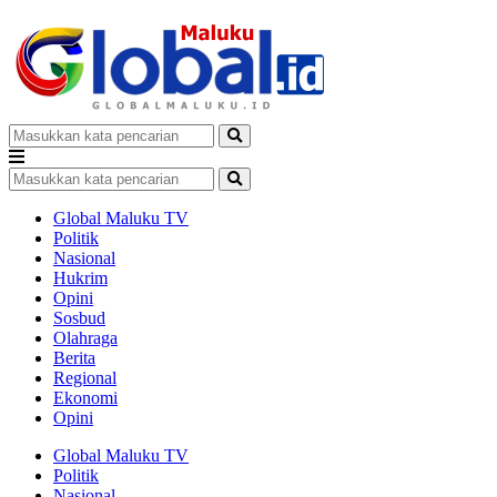
Global Maluku TV
Politik
Nasional
Hukrim
Opini
Sosbud
Olahraga
Berita
Regional
Ekonomi
Opini
Global Maluku TV
Politik
Nasional