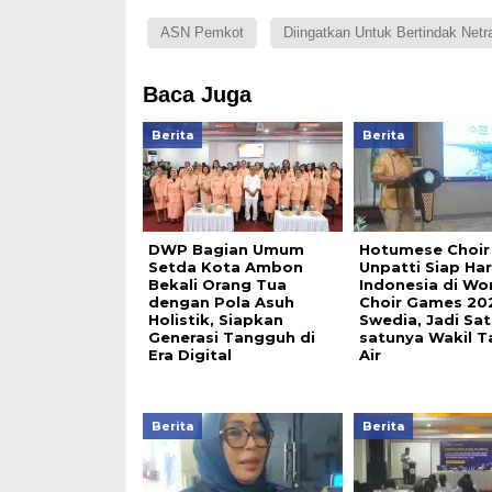
ASN Pemkot
Diingatkan Untuk Bertindak Netr
Baca Juga
Berita
Berita
DWP Bagian Umum
Hotumese Choir
Setda Kota Ambon
Unpatti Siap H
Bekali Orang Tua
Indonesia di Wo
dengan Pola Asuh
Choir Games 20
Holistik, Siapkan
Swedia, Jadi Sat
Generasi Tangguh di
satunya Wakil T
Era Digital
Air
Berita
Berita