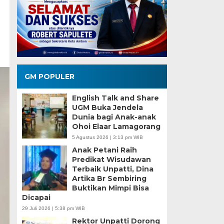
GM POPULER
English Talk and Share
UGM Buka Jendela
Dunia bagi Anak-anak
Ohoi Elaar Lamagorang
5 Agustus 2026 | 3:13 pm WIB
Anak Petani Raih
Predikat Wisudawan
Terbaik Unpatti, Dina
Artika Br Sembiring
Buktikan Mimpi Bisa
Dicapai
29 Juli 2026 | 5:38 pm WIB
Rektor Unpatti Dorong