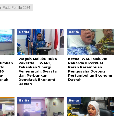
al Pada Pemilu 2024
Berita
Berita
Wagub Maluku Buka
Ketua IWAPI Maluku:
arumkan
Rakerda II IWAPI,
Rakerda II Perkuat
rld
Tekankan Sinergi
Peran Perempuan
26
Pemerintah, Swasta
Pengusaha Dorong
u-
dan Perbankan
Pertumbuhan Ekonomi
anah
Dongkrak Ekonomi
Daerah
Daerah
Berita
Berita