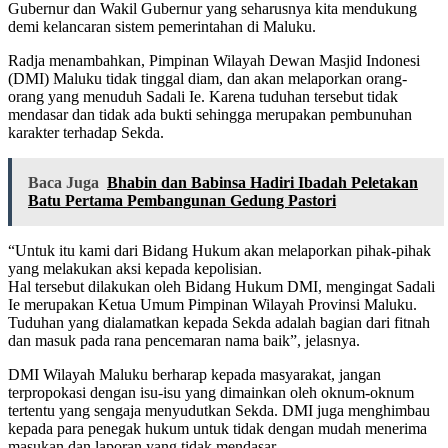
Gubernur dan Wakil Gubernur yang seharusnya kita mendukung
demi kelancaran sistem pemerintahan di Maluku.
Radja menambahkan, Pimpinan Wilayah Dewan Masjid Indonesi
(DMI) Maluku tidak tinggal diam, dan akan melaporkan orang-
orang yang menuduh Sadali Ie. Karena tuduhan tersebut tidak
mendasar dan tidak ada bukti sehingga merupakan pembunuhan
karakter terhadap Sekda.
Baca Juga
Bhabin dan Babinsa Hadiri Ibadah Peletakan
Batu Pertama Pembangunan Gedung Pastori
“Untuk itu kami dari Bidang Hukum akan melaporkan pihak-pihak
yang melakukan aksi kepada kepolisian.
Hal tersebut dilakukan oleh Bidang Hukum DMI, mengingat Sadali
Ie merupakan Ketua Umum Pimpinan Wilayah Provinsi Maluku.
Tuduhan yang dialamatkan kepada Sekda adalah bagian dari fitnah
dan masuk pada rana pencemaran nama baik”, jelasnya.
DMI Wilayah Maluku berharap kepada masyarakat, jangan
terpropokasi dengan isu-isu yang dimainkan oleh oknum-oknum
tertentu yang sengaja menyudutkan Sekda. DMI juga menghimbau
kepada para penegak hukum untuk tidak dengan mudah menerima
masukan dan laporan yang tidak mendasar.