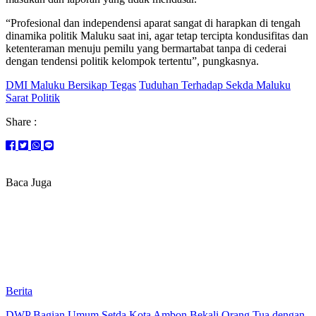
“Profesional dan independensi aparat sangat di harapkan di tengah
dinamika politik Maluku saat ini, agar tetap tercipta kondusifitas dan
ketenteraman menuju pemilu yang bermartabat tanpa di cederai
dengan tendensi politik kelompok tertentu”, pungkasnya.
DMI Maluku Bersikap Tegas
Tuduhan Terhadap Sekda Maluku
Sarat Politik
Share :
Baca Juga
Berita
DWP Bagian Umum Setda Kota Ambon Bekali Orang Tua dengan