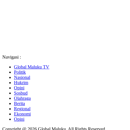
Navigasi :
Global Maluku TV
Politik
Nasional
Hukrim
Opini
Sosbud
Olahraga
Berita
Regional
Ekonomi
Opini
Copyright @ 2026 Global Maluku, All Rights Reserved