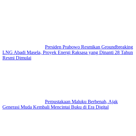
Presiden Prabowo Resmikan Groundbreaking
LNG Abadi Masela, Proyek Energi Raksasa yang Dinanti 28 Tahun
Resmi Dimulai
Perpustakaan Maluku Berbenah, Ajak
Generasi Muda Kembali Mencintai Buku di Era Digital