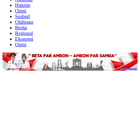
Hukrim
Opini
Sosbud
Olahraga
Berita
Regional
Ekonomi
Opini