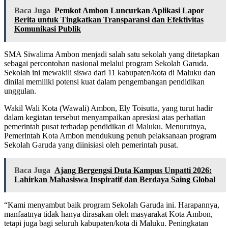
Baca Juga
Pemkot Ambon Luncurkan Aplikasi Lapor
Berita untuk Tingkatkan Transparansi dan Efektivitas
Komunikasi Publik
SMA Siwalima Ambon menjadi salah satu sekolah yang ditetapkan
sebagai percontohan nasional melalui program Sekolah Garuda.
Sekolah ini mewakili siswa dari 11 kabupaten/kota di Maluku dan
dinilai memiliki potensi kuat dalam pengembangan pendidikan
unggulan.
Wakil Wali Kota (Wawali) Ambon, Ely Toisutta, yang turut hadir
dalam kegiatan tersebut menyampaikan apresiasi atas perhatian
pemerintah pusat terhadap pendidikan di Maluku. Menurutnya,
Pemerintah Kota Ambon mendukung penuh pelaksanaan program
Sekolah Garuda yang diinisiasi oleh pemerintah pusat.
Baca Juga
Ajang Bergengsi Duta Kampus Unpatti 2026:
Lahirkan Mahasiswa Inspiratif dan Berdaya Saing Global
“Kami menyambut baik program Sekolah Garuda ini. Harapannya,
manfaatnya tidak hanya dirasakan oleh masyarakat Kota Ambon,
tetapi juga bagi seluruh kabupaten/kota di Maluku. Peningkatan