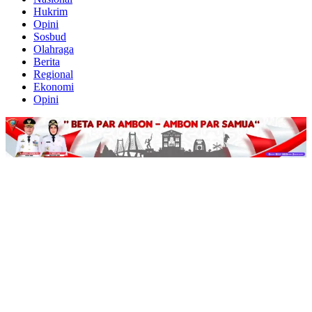
Hukrim
Opini
Sosbud
Olahraga
Berita
Regional
Ekonomi
Opini