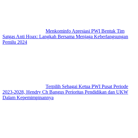
Menkominfo Apresiasi PWI Bentuk Tim
Satgas Anti Hoax: Langkah Bersama Menjaga Keberlangsungan
Pemilu 2024
Terpilih Sebagai Ketua PWI Pusat Periode
2023-2028, Hendry Ch Bangus Perioritas Pendidikan dan UKW
Dalam Kepemimpinannya