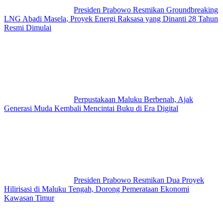
Presiden Prabowo Resmikan Groundbreaking
LNG Abadi Masela, Proyek Energi Raksasa yang Dinanti 28 Tahun
Resmi Dimulai
Perpustakaan Maluku Berbenah, Ajak
Generasi Muda Kembali Mencintai Buku di Era Digital
Presiden Prabowo Resmikan Dua Proyek
Hilirisasi di Maluku Tengah, Dorong Pemerataan Ekonomi
Kawasan Timur