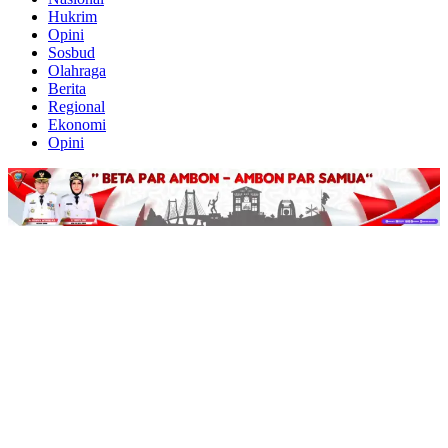
Hukrim
Opini
Sosbud
Olahraga
Berita
Regional
Ekonomi
Opini