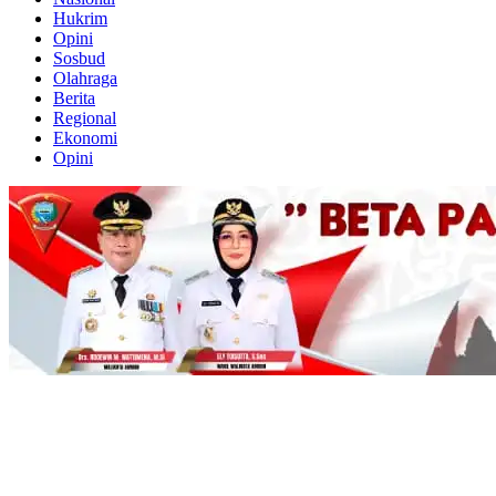
Hukrim
Opini
Sosbud
Olahraga
Berita
Regional
Ekonomi
Opini