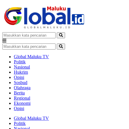
Global Maluku TV
Politik
Nasional
Hukrim
Opini
Sosbud
Olahraga
Berita
Regional
Ekonomi
Opini
Global Maluku TV
Politik
Nasional