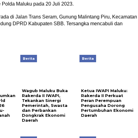
e Polda Maluku pada 20 Juli 2023.
rada di Jalan Trans Seram, Gunung Malintang Piru, Kecamatan
 Gedung DPRD Kabupaten SBB. Tersangka mencabuli dan
Berita
Berita
Wagub Maluku Buka
Ketua IWAPI Maluku:
arumkan
Rakerda II IWAPI,
Rakerda II Perkuat
rld
Tekankan Sinergi
Peran Perempuan
26
Pemerintah, Swasta
Pengusaha Dorong
u-
dan Perbankan
Pertumbuhan Ekonomi
anah
Dongkrak Ekonomi
Daerah
Daerah