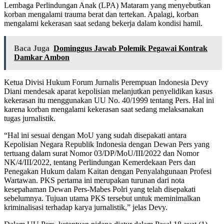
Lembaga Perlindungan Anak (LPA) Mataram yang menyebutkan
korban mengalami trauma berat dan tertekan. Apalagi, korban
mengalami kekerasan saat sedang bekerja dalam kondisi hamil.
Baca Juga
Dominggus Jawab Polemik Pegawai Kontrak
Damkar Ambon
Ketua Divisi Hukum Forum Jurnalis Perempuan Indonesia Devy
Diani mendesak aparat kepolisian melanjutkan penyelidikan kasus
kekerasan itu menggunakan UU No. 40/1999 tentang Pers. Hal ini
karena korban mengalami kekerasan saat sedang melaksanakan
tugas jurnalistik.
“Hal ini sesuai dengan MoU yang sudah disepakati antara
Kepolisian Negara Republik Indonesia dengan Dewan Pers yang
tertuang dalam surat Nomor 03/DP/MoU/III/2022 dan Nomor
NK/4/III/2022, tentang Perlindungan Kemerdekaan Pers dan
Penegakan Hukum dalam Kaitan dengan Penyalahgunaan Profesi
Wartawan. PKS pertama ini merupakan turunan dari nota
kesepahaman Dewan Pers-Mabes Polri yang telah disepakati
sebelumnya. Tujuan utama PKS tersebut untuk meminimalkan
kriminalisasi terhadap karya jurnalistik,” jelas Devy.