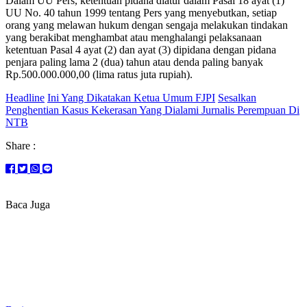
Dalam UU Pers, ketentuan pidana diatur dalam Pasal 18 ayat (1)
UU No. 40 tahun 1999 tentang Pers yang menyebutkan, setiap
orang yang melawan hukum dengan sengaja melakukan tindakan
yang berakibat menghambat atau menghalangi pelaksanaan
ketentuan Pasal 4 ayat (2) dan ayat (3) dipidana dengan pidana
penjara paling lama 2 (dua) tahun atau denda paling banyak
Rp.500.000.000,00 (lima ratus juta rupiah).
Headline
Ini Yang Dikatakan Ketua Umum FJPI
Sesalkan
Penghentian Kasus Kekerasan Yang Dialami Jurnalis Perempuan Di
NTB
Share :
Baca Juga