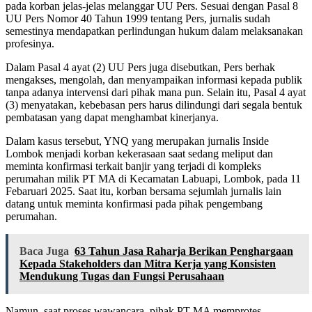
pada korban jelas-jelas melanggar UU Pers. Sesuai dengan Pasal 8
UU Pers Nomor 40 Tahun 1999 tentang Pers, jurnalis sudah
semestinya mendapatkan perlindungan hukum dalam melaksanakan
profesinya.
Dalam Pasal 4 ayat (2) UU Pers juga disebutkan, Pers berhak
mengakses, mengolah, dan menyampaikan informasi kepada publik
tanpa adanya intervensi dari pihak mana pun. Selain itu, Pasal 4 ayat
(3) menyatakan, kebebasan pers harus dilindungi dari segala bentuk
pembatasan yang dapat menghambat kinerjanya.
Dalam kasus tersebut, YNQ yang merupakan jurnalis Inside
Lombok menjadi korban kekerasaan saat sedang meliput dan
meminta konfirmasi terkait banjir yang terjadi di kompleks
perumahan milik PT MA di Kecamatan Labuapi, Lombok, pada 11
Febaruari 2025. Saat itu, korban bersama sejumlah jurnalis lain
datang untuk meminta konfirmasi pada pihak pengembang
perumahan.
Baca Juga
63 Tahun Jasa Raharja Berikan Penghargaan
Kepada Stakeholders dan Mitra Kerja yang Konsisten
Mendukung Tugas dan Fungsi Perusahaan
Namun, saat proses wawancara, pihak PT MA memprotes