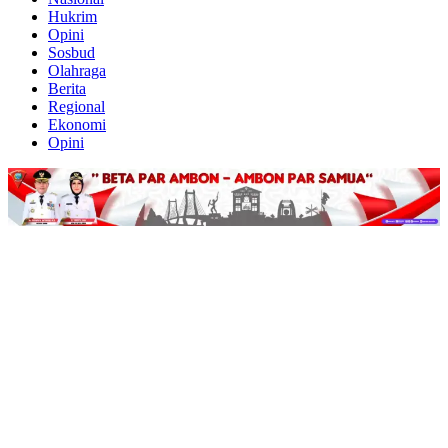
Hukrim
Opini
Sosbud
Olahraga
Berita
Regional
Ekonomi
Opini