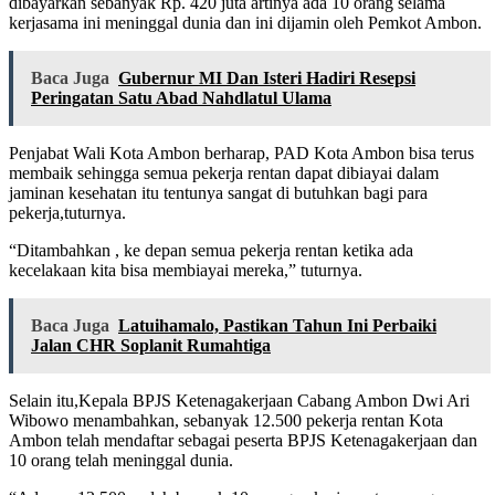
dibayarkan sebanyak Rp. 420 juta artinya ada 10 orang selama
kerjasama ini meninggal dunia dan ini dijamin oleh Pemkot Ambon.
Baca Juga
Gubernur MI Dan Isteri Hadiri Resepsi
Peringatan Satu Abad Nahdlatul Ulama
Penjabat Wali Kota Ambon berharap, PAD Kota Ambon bisa terus
membaik sehingga semua pekerja rentan dapat dibiayai dalam
jaminan kesehatan itu tentunya sangat di butuhkan bagi para
pekerja,tuturnya.
“Ditambahkan , ke depan semua pekerja rentan ketika ada
kecelakaan kita bisa membiayai mereka,” tuturnya.
Baca Juga
Latuihamalo, Pastikan Tahun Ini Perbaiki
Jalan CHR Soplanit Rumahtiga
Selain itu,Kepala BPJS Ketenagakerjaan Cabang Ambon Dwi Ari
Wibowo menambahkan, sebanyak 12.500 pekerja rentan Kota
Ambon telah mendaftar sebagai peserta BPJS Ketenagakerjaan dan
10 orang telah meninggal dunia.