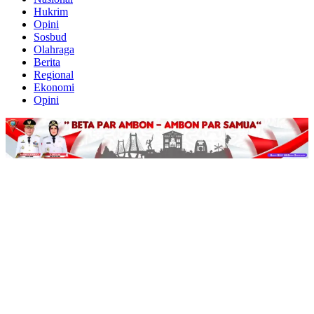
Hukrim
Opini
Sosbud
Olahraga
Berita
Regional
Ekonomi
Opini